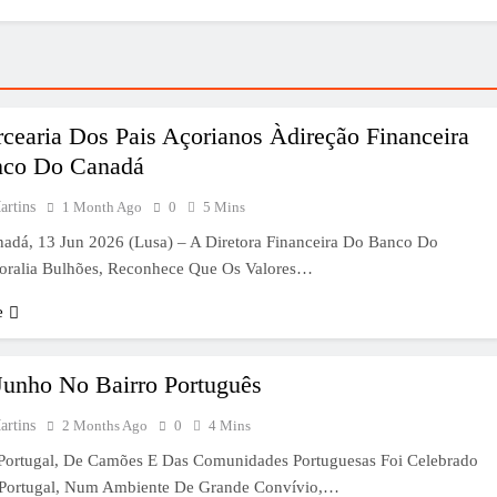
cearia Dos Pais Açorianos Àdireção Financeira
co Do Canadá
artins
1 Month Ago
0
5 Mins
nadá, 13 Jun 2026 (Lusa) – A Diretora Financeira Do Banco Do
oralia Bulhões, Reconhece Que Os Valores…
e
Junho No Bairro Português
artins
2 Months Ago
0
4 Mins
Portugal, De Camões E Das Comunidades Portuguesas Foi Celebrado
Portugal, Num Ambiente De Grande Convívio,…