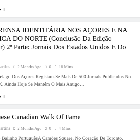
e
RENSA IDENTITÁRIA NOS AÇORES E NA
CA DO NORTE (conclusão Da Edição
r) 2ª Parte: Jornais Dos Estados Unidos E Do
á
artins
2 Months Ago
0
18 Mins
élago Dos Açores Registam-Se Mais De 500 Jornais Publicados No
X. Ainda Hoje Se Mantém O Mais Antigo…
e
uese Canadian Walk Of Fame
artins
2 Months Ago
0
4 Mins
e Balinho PortuguêsA Camões Square, No Coração De Toronto,