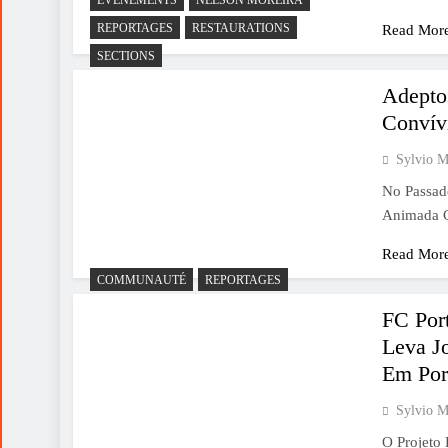
REPORTAGES
RESTAURATIONS
Read Mor
SECTIONS
Adepto
Convív
Sylvio M
No Passad
Animada C
Read Mor
COMMUNAUTÉ
REPORTAGES
FC Por
Leva J
Em Por
Sylvio M
O Projeto