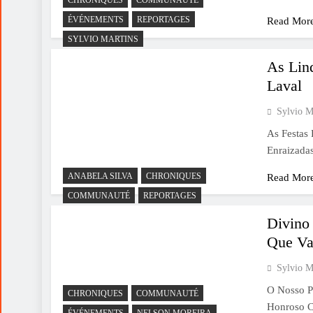
ÉVÉNEMENTS
REPORTAGES
Read Mor
SYLVIO MARTINS
As Lind
Laval
Sylvio M
As Festas
Enraizada
ANABELA SILVA
CHRONIQUES
Read Mor
COMMUNAUTÉ
REPORTAGES
Divino
Que Va
Sylvio M
O Nosso Pr
CHRONIQUES
COMMUNAUTÉ
Honroso C
ÉVÉNEMENTS
NELSON MOREIRA