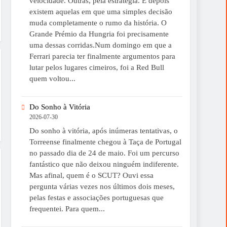
velocidade. Outras, pela estratégia. E depois
existem aquelas em que uma simples decisão
muda completamente o rumo da história. O
Grande Prémio da Hungria foi precisamente
uma dessas corridas.Num domingo em que a
Ferrari parecia ter finalmente argumentos para
lutar pelos lugares cimeiros, foi a Red Bull
quem voltou...
Do Sonho à Vitória
2026-07-30
Do sonho à vitória, após inúmeras tentativas, o
Torreense finalmente chegou à Taça de Portugal
no passado dia de 24 de maio. Foi um percurso
fantástico que não deixou ninguém indiferente.
Mas afinal, quem é o SCUT? Ouvi essa
pergunta várias vezes nos últimos dois meses,
pelas festas e associações portuguesas que
frequentei. Para quem...