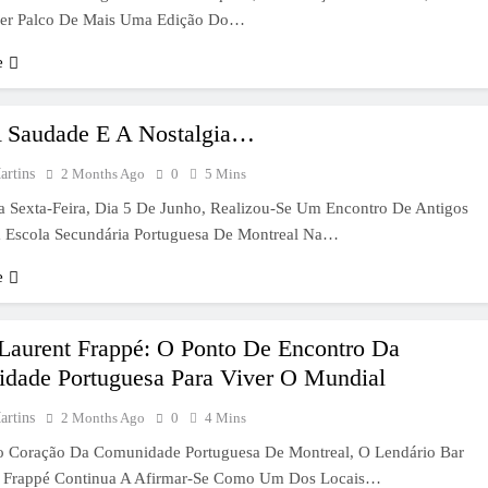
Ser Palco De Mais Uma Edição Do…
e
A Saudade E A Nostalgia…
artins
2 Months Ago
0
5 Mins
a Sexta-Feira, Dia 5 De Junho, Realizou-Se Um Encontro De Antigos
 Escola Secundária Portuguesa De Montreal Na…
e
-Laurent Frappé: O Ponto De Encontro Da
dade Portuguesa Para Viver O Mundial
artins
2 Months Ago
0
4 Mins
o Coração Da Comunidade Portuguesa De Montreal, O Lendário Bar
t Frappé Continua A Afirmar-Se Como Um Dos Locais…