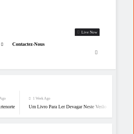
Live Now
Contactez-Nous
1 Week Ago
1 Week Ago
Um Livro Para Ler Devagar Neste Verão
Já Estamos A Chegar A