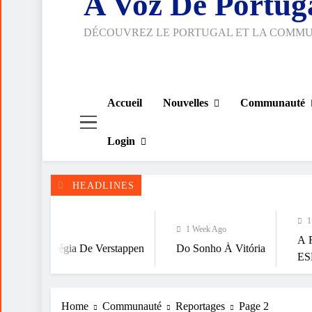
A Voz De Portug
DÉCOUVREZ LE PORTUGAL ET LA COMM
Accueil
Nouvelles
Communauté
Login
HEADLINES
1 Week Ago
1 Week Ago
A FALÁCIA DA 
ia De Verstappen
Do Sonho À Vitória
ESPIRITUALIDA
Home
Communauté
Reportages
Page 2