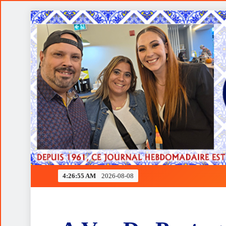
Skip
to
content
Ferrari rendida à estratégia de Verstappen
4:26:55 AM
2026-08-08