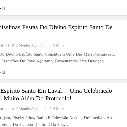
e
íssimas Festas Do Divino Espírito Santo De
artins
2 Months Ago
0
8 Mins
 Do Divino Espírito Santo Constituem Uma Das Mais Profundas E
s Tradições Do Povo Açoriano, Perpetuando Uma Devoção…
e
 Espírito Santo Em Laval… Uma Celebração
i Muito Além Do Protocolo!
artins
2 Months Ago
0
6 Mins
ojeto, Pixelzoários, Rádio E Televisão Acedeu De Imediato Ao
onvite Do Sr. João Duarte E Da Sua…