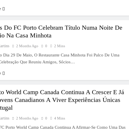
e
s Do FC Porto Celebram Título Numa Noite De
io Na Casa Minhota
artins
2 Months Ago
0
2 Mins
o Dia 29 De Maio, O Restaurante Casa Minhota Foi Palco De Uma
elebração Que Reuniu Amigos, Sócios…
e
to World Camp Canada Continua A Crescer E Já
ovens Canadianos A Viver Experiências Únicas
tugal
artins
2 Months Ago
0
4 Mins
 FC Porto World Camp Canada Continua A Afirmar-Se Como Uma Das