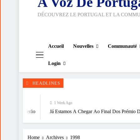
A Voz De Portug
DÉCOUVREZ LE PORTUGAL ET LA COMM
Accueil
Nouvelles
Communauté
Login
HEADLINES
1 Week Ago
Verão
Já Estamos A Chegar Ao Final Dos Prémio Das Quinas
Home
Archives
1998