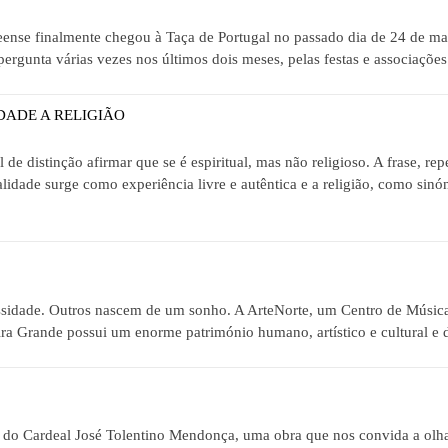
rreense finalmente chegou à Taça de Portugal no passado dia de 24 de m
ergunta várias vezes nos últimos dois meses, pelas festas e associações
DADE A RELIGIÃO
distinção afirmar que se é espiritual, mas não religioso. A frase, repe
lidade surge como experiência livre e autêntica e a religião, como sinó
sidade. Outros nascem de um sonho. A ArteNorte, um Centro de Música C
ra Grande possui um enorme património humano, artístico e cultural e d
, do Cardeal José Tolentino Mendonça, uma obra que nos convida a olha