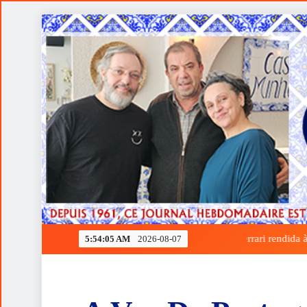
Skip
to
content
Ferrari rendida à estratégia de Verstappen
5:54:05 AM
2026-08-07