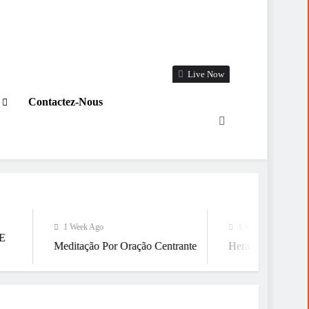
Live Now
Contactez-Nous
1 Week Ago
1 Week Ago
Meditação Por Oração Centrante
Heranças Sem Fronteiras: Qua