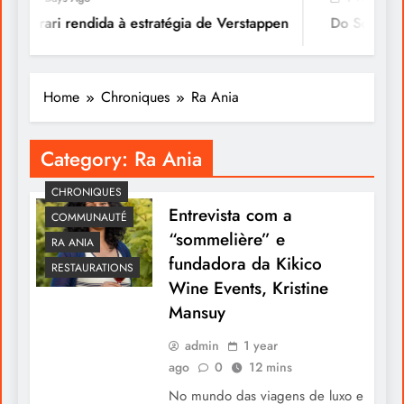
Ferrari rendida à estratégia de Verstappen
Do Sonho à Vi
Home
Chroniques
Ra Ania
Category:
Ra Ania
CHRONIQUES
Entrevista com a
COMMUNAUTÉ
“sommelière” e
RA ANIA
fundadora da Kikico
RESTAURATIONS
Wine Events, Kristine
Mansuy
admin
1 year
ago
0
12 mins
No mundo das viagens de luxo e