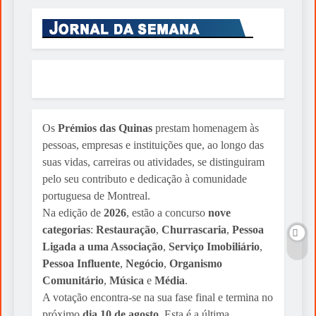
Os
Prémios das Quinas
prestam homenagem às
pessoas, empresas e instituições que, ao longo das
suas vidas, carreiras ou atividades, se distinguiram
pelo seu contributo e dedicação à comunidade
portuguesa de Montreal.
Na edição de
2026
, estão a concurso
nove
categorias
:
Restauração
,
Churrascaria
,
Pessoa
Ligada a uma Associação
,
Serviço Imobiliário
,
Pessoa Influente
,
Negócio
,
Organismo
Comunitário
,
Música
e
Média
.
A votação encontra-se na sua fase final e termina no
próximo
dia 10 de agosto
. Esta é a última