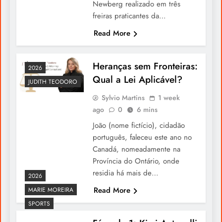
Newberg realizado em três
freiras praticantes da…
Read More
Português leva liderança ao Human
Leaders Congress
Heranças sem Fronteiras:
2026
Qual a Lei Aplicável?
JUDITH TEODORO
Sylvio Martins
1 week
ago
0
6 mins
João (nome fictício), cidadão
português, faleceu este ano no
Canadá, nomeadamente na
Província do Ontário, onde
residia há mais de…
2026
Read More
MARIE MOREIRA
“When the Lights Fade (Goodbye
SPORTS
Ronaldo)”, Rihanna Presta Homenagem