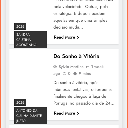
pela velocidade. Outras, pela
estratégia. E depois existem
aquelas em que uma simples
2026
decisão muda…
SANDRA
Read More
CRISTINA
“When the Lights Fade (Goodbye
AGOSTINHO
Ronaldo)”, Rihanna Presta Homenagem
Do Sonho à Vitória
Eterna a Cristiano Ronaldo
Sylvio Martins
1 week
ago
0
9 mins
Do sonho à vitória, após
inúmeras tentativas, o Torreense
finalmente chegou à Taça de
2026
Portugal no passado dia de 24…
ANTÓNIO DA
Read More
CUNHA DUARTE
JUSTO