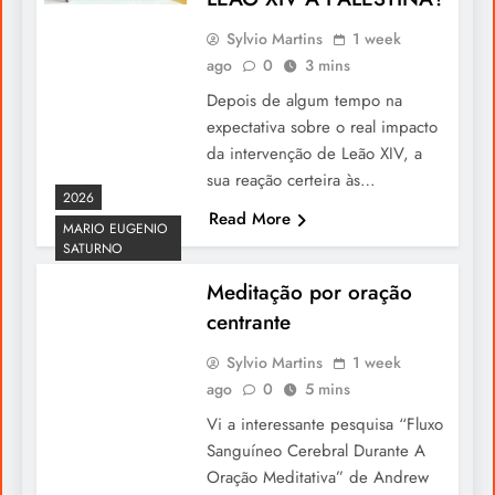
Sylvio Martins
1 week
ago
0
3 mins
Depois de algum tempo na
expectativa sobre o real impacto
da intervenção de Leão XIV, a
sua reação certeira às…
2026
Read More
MARIO EUGENIO
SATURNO
INESQUECÍVEL ENTREVISTA: Uma
Fabulosa Entrevista Ao General Agostinho
Meditação por oração
Costa
centrante
Sylvio Martins
1 week
ago
0
5 mins
Vi a interessante pesquisa “Fluxo
Sanguíneo Cerebral Durante A
Oração Meditativa” de Andrew