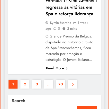
Fórmula 1: Kimi Antonelli
Eterna a Cristiano Ronaldo
regressa às vitórias em
Spa e reforça liderança
Sylvio Martins
1 week
ago
0
2 mins
O Grande Prémio da Bélgica,
disputado no histórico circuito
de Spa-Francorchamps, ficou
marcado por emoção e
estratégia. O jovem italiano…
Read More
1
2
3
…
70
Search