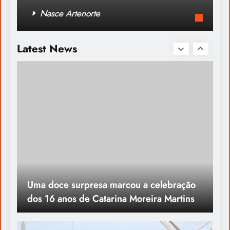
ESPIRITUALIDADE A RELIGIÃO
Nasce Artenorte
Uma doce surpresa marcou a celebração
Latest News
dos 16 anos de Catarina Moreira Martins
Um Verdadeiro Sonho: O Encontro
inesquecível com a Sagres em New