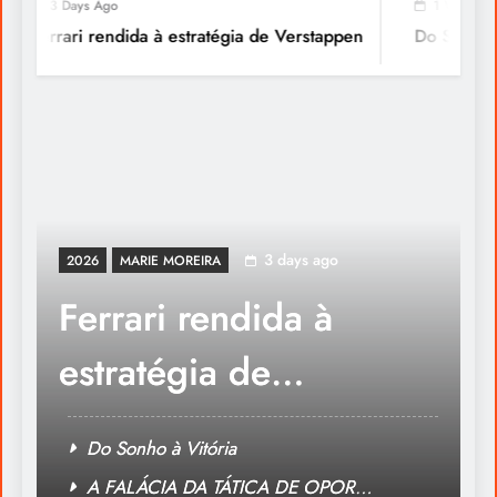
3 Days Ago
1 Week Ago
Ferrari rendida à estratégia de Verstappen
Do Sonho à Vit
3 days ago
2026
MARIE MOREIRA
A Voz dos Açores Chega à Europa
Ferrari rendida à
estratégia de
Verstappen
Do Sonho à Vitória
A FALÁCIA DA TÁTICA DE OPOR