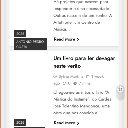
Há projetos que nascem para
responder a uma necessidade.
Outros nascem de um sonho. A
ArteNorte, um Centro de
Música…
2026
Read More
ANTÓNIO PEDRO
COSTA
Um Verdadeiro Sonho: O Encontro
Um livro para ler devagar
inesquecível com a Sagres em New
neste verão
Bedford
Sylvio Martins
1 week
ago
0
7 mins
Chegou-me às mãos o livro “A
Mística do Instante”, do Cardeal
José Tolentino Mendonça, uma
obra que nos convida a…
Read More
2026