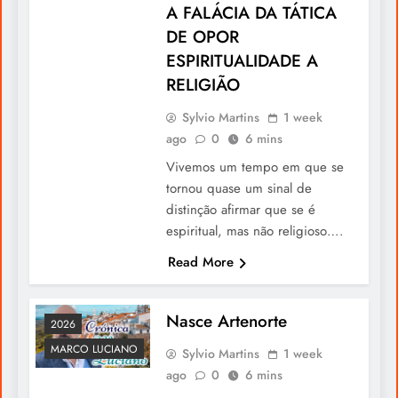
A FALÁCIA DA TÁTICA
DE OPOR
A Voz dos Açores Chega à Europa
ESPIRITUALIDADE A
RELIGIÃO
Sylvio Martins
1 week
ago
0
6 mins
Vivemos um tempo em que se
tornou quase um sinal de
distinção afirmar que se é
espiritual, mas não religioso….
Read More
Uma doce surpresa marcou a celebração
dos 16 anos de Catarina Moreira Martins
Nasce Artenorte
2026
MARCO LUCIANO
Sylvio Martins
1 week
ago
0
6 mins