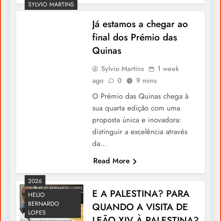
SYLVIO MARTINS
Já estamos a chegar ao
Carlos Rosa: A Voz que Encantou o
final dos Prémio das
Festival Portugal Internacional de Montreal
Quinas
Sylvio Martins
1 week
ago
0
9 mins
O Prémio das Quinas chega à
sua quarta edição com uma
proposta única e inovadora:
distinguir a excelência através
da…
Read More
Direito de Habitação VS Direito de
2026
E A PALESTINA? PARA
Propriedade: O que prevalece?
HELIO
BERNARDO
QUANDO A VISITA DE
LOPES
LEÃO XIV À PALESTINA?