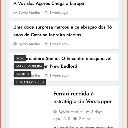
Fabulosa Entrevista Ao General Agostinho
A Voz dos Açores Chega à Europa
Costa
Sylvio Martins
1 week ago
Uma doce surpresa marcou a celebração dos 16
anos de Catarina Moreira Martins
Sylvio Martins
1 week ago
Um Verdadeiro Sonho: O Encontro inesquecível
2026
com a Sagres em New Bedford
MARIE MOREIRA
SPORTS
Sylvio Martins
1 week ago
UNCATEGORIZED
Português leva liderança ao Human
Leaders Congress
Ferrari rendida à
estratégia de Verstappen
Sylvio Martins
3 days
ago
0
7 mins
Há corridas que ficam marcadas