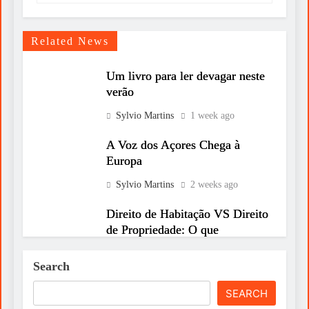
Related News
Um livro para ler devagar neste
verão
Sylvio Martins
1 week ago
A Voz dos Açores Chega à
Europa
Sylvio Martins
2 weeks ago
Direito de Habitação VS Direito
de Propriedade: O que
prevalece?
Search
Sylvio Martins
2 weeks ago
SEARCH
INESQUECÍVEL