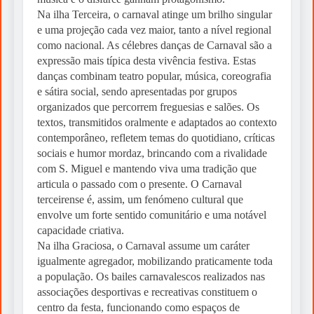
1 Week Ago
Na ilha Terceira, o carnaval atinge um brilho singular
Meditação por oração centrante
e uma projeção cada vez maior, tanto a nível regional
como nacional. As célebres danças de Carnaval são a
1 Week Ago
expressão mais típica desta vivência festiva. Estas
Heranças sem Fronteiras: Qual a Lei
danças combinam teatro popular, música, coreografia
Aplicável?
e sátira social, sendo apresentadas por grupos
organizados que percorrem freguesias e salões. Os
2 Weeks Ago
textos, transmitidos oralmente e adaptados ao contexto
Fórmula 1: Kimi Antonelli regressa às
contemporâneo, refletem temas do quotidiano, críticas
vitórias em Spa e reforça liderança
sociais e humor mordaz, brincando com a rivalidade
com S. Miguel e mantendo viva uma tradição que
articula o passado com o presente. O Carnaval
terceirense é, assim, um fenómeno cultural que
envolve um forte sentido comunitário e uma notável
capacidade criativa.
Na ilha Graciosa, o Carnaval assume um caráter
igualmente agregador, mobilizando praticamente toda
a população. Os bailes carnavalescos realizados nas
associações desportivas e recreativas constituem o
centro da festa, funcionando como espaços de