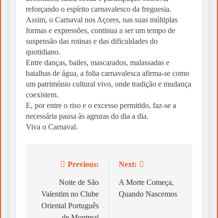
reforçando o espírito carnavalesco da freguesia.
Assim, o Carnaval nos Açores, nas suas múltiplas
formas e expressões, continua a ser um tempo de
suspensão das rotinas e das dificuldades do
quotidiano.
Entre danças, bailes, mascarados, malassadas e
batalhas de água, a folia carnavalesca afirma-se como
um património cultural vivo, onde tradição e mudança
coexistem.
E, por entre o riso e o excesso permitido, faz-se a
necessária pausa às agruras do dia a dia.
Viva o Carnaval.
Previous:
Next:
Post
navigation
Noite de São
A Morte Começa,
Valentim no Clube
Quando Nascemos
Oriental Português
de Montreal