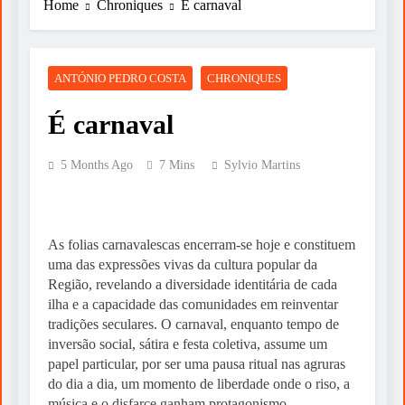
Do Sonho à Vitória
Home
Chroniques
É carnaval
1 Week Ago
A FALÁCIA DA TÁTICA DE OPOR
ANTÓNIO PEDRO COSTA
CHRONIQUES
ESPIRITUALIDADE A RELIGIÃO
É carnaval
1 Week Ago
Nasce Artenorte
5 Months Ago
7 Mins
Sylvio Martins
1 Week Ago
Um livro para ler devagar neste verão
As folias carnavalescas encerram-se hoje e constituem
1 Week Ago
uma das expressões vivas da cultura popular da
Já estamos a chegar ao final dos Prémio das
Região, revelando a diversidade identitária de cada
Quinas
ilha e a capacidade das comunidades em reinventar
tradições seculares. O carnaval, enquanto tempo de
1 Week Ago
inversão social, sátira e festa coletiva, assume um
E A PALESTINA? PARA QUANDO A
papel particular, por ser uma pausa ritual nas agruras
VISITA DE LEÃO XIV À PALESTINA?
do dia a dia, um momento de liberdade onde o riso, a
música e o disfarce ganham protagonismo.