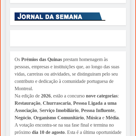
ENTREVISTA: Uma Fabulosa
Entrevista Ao General Agostinho
Costa
Sylvio Martins
2 weeks ago
Os
Prémios das Quinas
prestam homenagem às
pessoas, empresas e instituições que, ao longo das suas
vidas, carreiras ou atividades, se distinguiram pelo seu
contributo e dedicação à comunidade portuguesa de
Montreal.
Na edição de
2026
, estão a concurso
nove categorias
:
Restauração
,
Churrascaria
,
Pessoa Ligada a uma
Associação
,
Serviço Imobiliário
,
Pessoa Influente
,
Negócio
,
Organismo Comunitário
,
Música
e
Média
.
A votação encontra-se na sua fase final e termina no
próximo
dia 10 de agosto
. Esta é a última oportunidade