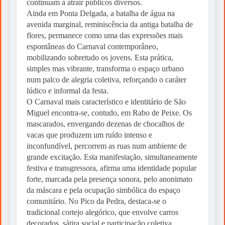
continuam a atrair públicos diversos.
Ainda em Ponta Delgada, a batalha de água na
avenida marginal, reminiscência da antiga batalha de
flores, permanece como uma das expressões mais
espontâneas do Carnaval contemporâneo,
mobilizando sobretudo os jovens. Esta prática,
simples mas vibrante, transforma o espaço urbano
num palco de alegria coletiva, reforçando o caráter
lúdico e informal da festa.
O Carnaval mais característico e identitário de São
Miguel encontra-se, contudo, em Rabo de Peixe. Os
mascarados, envergando dezenas de chocalhos de
vacas que produzem um ruído intenso e
inconfundível, percorrem as ruas num ambiente de
grande excitação. Esta manifestação, simultaneamente
festiva e transgressora, afirma uma identidade popular
forte, marcada pela presença sonora, pelo anonimato
da máscara e pela ocupação simbólica do espaço
comunitário. No Pico da Pedra, destaca-se o
tradicional cortejo alegórico, que envolve carros
decorados, sátira social e participação coletiva,