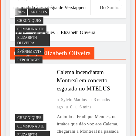
Ferrari rendida à estratégia de Verstappen
Do Sonho à Vitória
2026
ARTISTES
CHRONIQUES
COMMUNAUTÉ
Home
Chroniques
Elizabeth Oliveira
ELIZABETH
OLIVEIRA
Category:
Elizabeth Oliveira
ÉVÉNEMENTS
REPORTAGES
Calema incendiaram
Montreal em concerto
esgotado no MTELUS
Sylvio Martins
3 months
ago
0
6 mins
António e Fradique Mendes, os
CHRONIQUES
irmãos que dão voz aos Calema,
COMMUNAUTÉ
chegaram a Montreal na passada
ELIZABETH