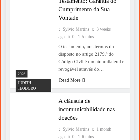
Testamento: Garantia do
Cumprimento da Sua
Vontade
Sylvio Martins
3 weeks
ago
0
5 mins
O testamento, nos termos do
disposto no artigo 2179.º do
Código Civil é um ato unilateral e
revogável através do…
2026
Read More
JUDITH
TEODORO
A cláusula de
incomunicabilidade nas
doações
Sylvio Martins
1 month
ago
0
6 mins