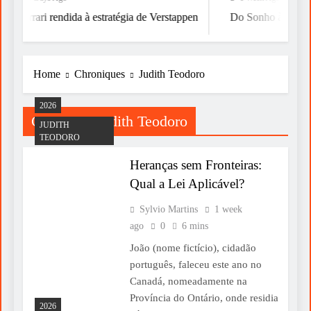
Ferrari rendida à estratégia de Verstappen
Do Sonho à Vitória
Home
Chroniques
Judith Teodoro
2026
Category:
Judith Teodoro
JUDITH
TEODORO
Heranças sem Fronteiras:
Qual a Lei Aplicável?
Sylvio Martins
1 week
ago
0
6 mins
João (nome fictício), cidadão
português, faleceu este ano no
Canadá, nomeadamente na
Província do Ontário, onde residia
2026