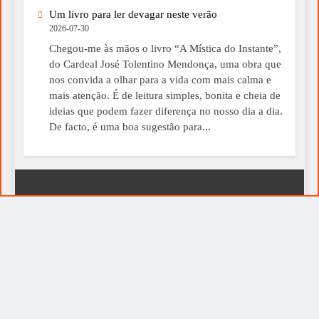
Um livro para ler devagar neste verão
2026-07-30
Chegou-me às mãos o livro “A Mística do Instante”,
do Cardeal José Tolentino Mendonça, uma obra que
nos convida a olhar para a vida com mais calma e
mais atenção. É de leitura simples, bonita e cheia de
ideias que podem fazer diferença no nosso dia a dia.
De facto, é uma boa sugestão para...
A Voz de Portugal Ⓒ 1961-2026 | Todos os direitos
reservados