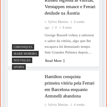
Russell regressa às vitórias,
Verstappen renasce e Ferrari
desilude na Áustria
Sylvio Martins
4 weeks
ago
0
8 mins
George Russell voltou a saborear
o sabor da vitória, algo que lhe
escapava há demasiado tempo.
CHRONIQUES
Sete Grandes Prémios depois…
MARIE MOREIRA
NOUVELLES
Read More
SPORTS
Hamilton conquista
primeira vitória pela Ferrari
em Barcelona enquanto
Antonelli abandona
Sylvio Martins
4 weeks