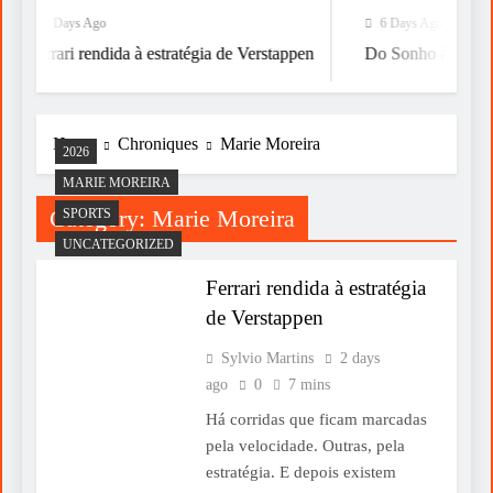
2 Days Ago
6 Days Ago
Ferrari rendida à estratégia de Verstappen
Do Sonho à Vitória
Home
Chroniques
Marie Moreira
2026
MARIE MOREIRA
Category:
Marie Moreira
SPORTS
UNCATEGORIZED
Ferrari rendida à estratégia
de Verstappen
Sylvio Martins
2 days
ago
0
7 mins
Há corridas que ficam marcadas
pela velocidade. Outras, pela
estratégia. E depois existem