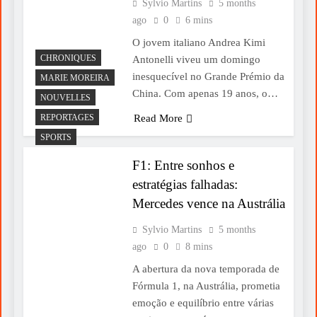
Sylvio Martins
5 months
ago
0
6 mins
O jovem italiano Andrea Kimi
CHRONIQUES
Antonelli viveu um domingo
inesquecível no Grande Prémio da
MARIE MOREIRA
China. Com apenas 19 anos, o…
NOUVELLES
REPORTAGES
Read More
SPORTS
F1: Entre sonhos e
estratégias falhadas:
Mercedes vence na Austrália
Sylvio Martins
5 months
ago
0
8 mins
A abertura da nova temporada de
Fórmula 1, na Austrália, prometia
emoção e equilíbrio entre várias