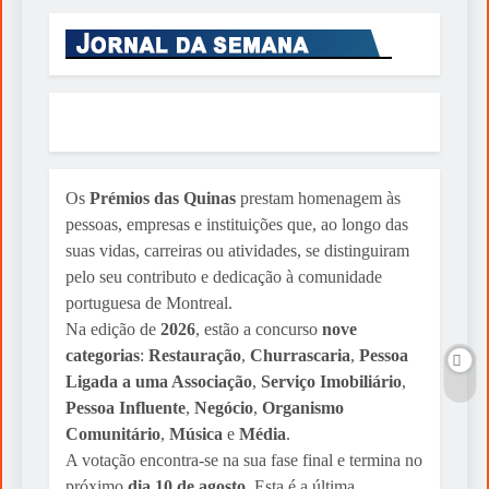
Os
Prémios das Quinas
prestam homenagem às
pessoas, empresas e instituições que, ao longo das
suas vidas, carreiras ou atividades, se distinguiram
pelo seu contributo e dedicação à comunidade
portuguesa de Montreal.
Na edição de
2026
, estão a concurso
nove
categorias
:
Restauração
,
Churrascaria
,
Pessoa
Ligada a uma Associação
,
Serviço Imobiliário
,
Pessoa Influente
,
Negócio
,
Organismo
Comunitário
,
Música
e
Média
.
A votação encontra-se na sua fase final e termina no
próximo
dia 10 de agosto
. Esta é a última