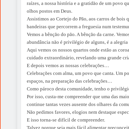
raízes, a nossa história e a gratidão de um povo q
olhos postos em Deus.
Assistimos ao Cortejo do Pão, aos carros de bois 
bandeiras que percorrem a freguesia num testemu
Vemos a bênção do pão. A bênção da carne. Vemos
abundância não é privilégio de alguns, é a alegria
Aqui vemos os nossos quartos onde estão as coro
cuidado extraordinário, revelando uma grande cria
E depois vemos as nossas celebrações…
Celebrações com alma, um povo que canta. Um po
espaços, na preparação das celebrações…
Como pároco desta comunidade, tenho o privilégio d
Por isso, custa-me compreender que uma das maior
continue tantas vezes ausente dos olhares da comu
Não pedimos favores, elogios nem destaque especi
E isso torna-se difícil de compreender.
Talvez porque seja mais fácil alimentar preconcei