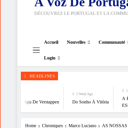
A Voz De Portug
DÉCOUVREZ LE PORTUGAL ET LA COMM
Accueil
Nouvelles
Communauté
Login
HEADLINES
1 Week Ago
1 Week Ago
A FALÁCIA DA
gia De Verstappen
Do Sonho À Vitória
ESPIRITUALID
Home
Chroniques
Marco Luciano
AS NOSSAS