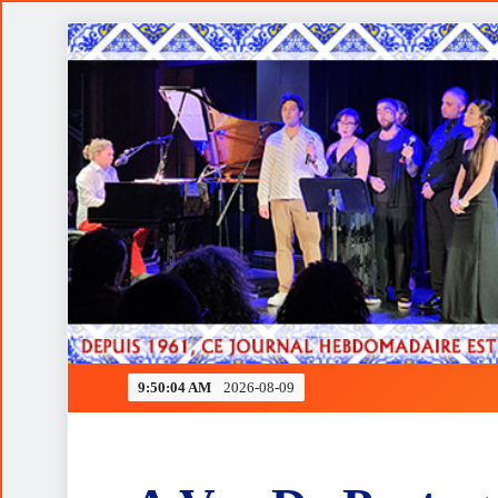
Skip
to
content
Ferrari rendida à estratégia de Verstappen
9:50:05 AM
2026-08-09