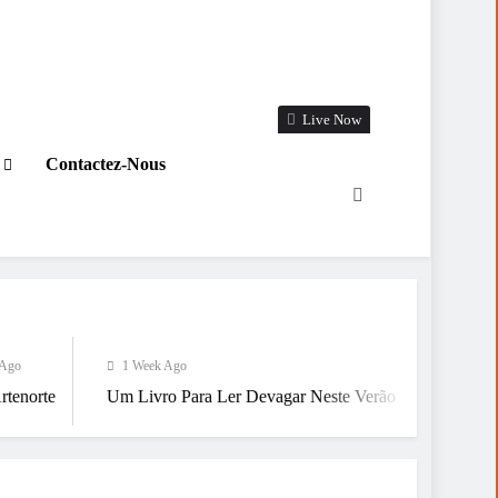
Live Now
Contactez-Nous
1 Week Ago
1 Week Ago
Um Livro Para Ler Devagar Neste Verão
Já Estamos A Chegar 