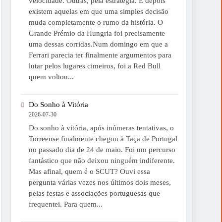
velocidade. Outras, pela estratégia. E depois
existem aquelas em que uma simples decisão
muda completamente o rumo da história. O
Grande Prémio da Hungria foi precisamente
uma dessas corridas.Num domingo em que a
Ferrari parecia ter finalmente argumentos para
lutar pelos lugares cimeiros, foi a Red Bull
quem voltou...
Do Sonho à Vitória
2026-07-30
Do sonho à vitória, após inúmeras tentativas, o
Torreense finalmente chegou à Taça de Portugal
no passado dia de 24 de maio. Foi um percurso
fantástico que não deixou ninguém indiferente.
Mas afinal, quem é o SCUT? Ouvi essa
pergunta várias vezes nos últimos dois meses,
pelas festas e associações portuguesas que
frequentei. Para quem...