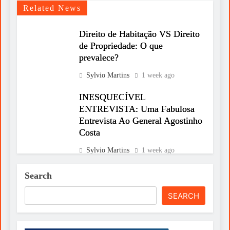
Related News
Direito de Habitação VS Direito
de Propriedade: O que
prevalece?
Sylvio Martins
1 week ago
INESQUECÍVEL
ENTREVISTA: Uma Fabulosa
Entrevista Ao General Agostinho
Costa
Sylvio Martins
1 week ago
Português leva liderança ao
Search
Human Leaders Congress
SEARCH
Sylvio Martins
1 week ago
Uso de substâncias lesa o