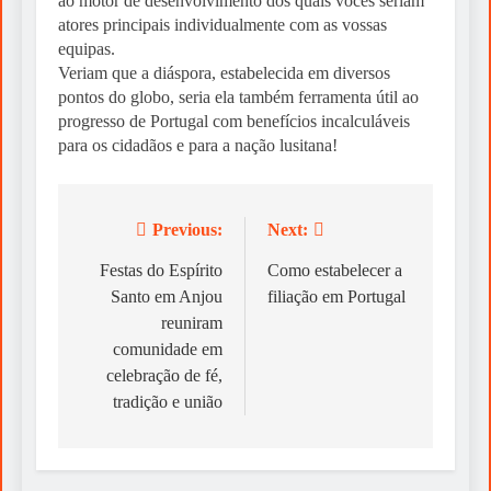
ao motor de desenvolvimento dos quais vocês seriam
atores principais individualmente com as vossas
equipas.
Veriam que a diáspora, estabelecida em diversos
pontos do globo, seria ela também ferramenta útil ao
progresso de Portugal com benefícios incalculáveis
para os cidadãos e para a nação lusitana!
Previous:
Next:
Post
navigation
Festas do Espírito
Como estabelecer a
Santo em Anjou
filiação em Portugal
reuniram
comunidade em
celebração de fé,
tradição e união