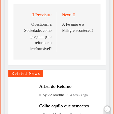
Previous:
Next:
Post
navigation
Questionar a
A Fé uniu e o
Sociedade: como
Milagre aconteceu!
preparar para
reformar o
irreformável?
Related News
A Lei do Retorno
Sylvio Martins
4 weeks ago
Colhe aquilo que semeares