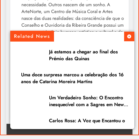
necessidade. Outros nascem de um sonho. A
ArteNorte, um Centro de Música Coral e Artes
nasce das duas realidades: da consciência de que o
Conselho e Ouvidoria da Ribeira Grande possui um
enorme património humano, artístico e cultural e da
Related News
convicção de que esse património merece ser...
Já estamos a chegar ao final dos
Um livro para ler devagar neste verão
Prémio das Quinas
2026-07-30
Chegou-me às mãos o livro “A Mística do Instante”,
Uma doce surpresa marcou a celebração dos 16
do Cardeal José Tolentino Mendonça, uma obra que
anos de Catarina Moreira Martins
nos convida a olhar para a vida com mais calma e
mais atenção. É de leitura simples, bonita e cheia
Um Verdadeiro Sonho: O Encontro
de ideias que podem fazer diferença no nosso dia
inesquecível com a Sagres em New
a dia. De facto, é uma boa sugestão para...
Bedford
Carlos Rosa: A Voz que Encantou o
Festival Portugal Internacional de
Montreal