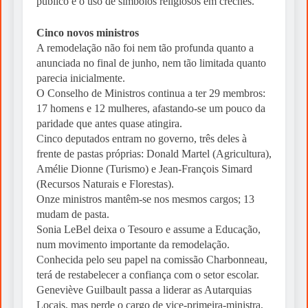
público e o uso de símbolos religiosos em creches.
Cinco novos ministros
A remodelação não foi nem tão profunda quanto a
anunciada no final de junho, nem tão limitada quanto
parecia inicialmente.
O Conselho de Ministros continua a ter 29 membros:
17 homens e 12 mulheres, afastando-se um pouco da
paridade que antes quase atingira.
Cinco deputados entram no governo, três deles à
frente de pastas próprias: Donald Martel (Agricultura),
Amélie Dionne (Turismo) e Jean-François Simard
(Recursos Naturais e Florestas).
Onze ministros mantêm-se nos mesmos cargos; 13
mudam de pasta.
Sonia LeBel deixa o Tesouro e assume a Educação,
num movimento importante da remodelação.
Conhecida pelo seu papel na comissão Charbonneau,
terá de restabelecer a confiança com o setor escolar.
Geneviève Guilbault passa a liderar as Autarquias
Locais, mas perde o cargo de vice-primeira-ministra,