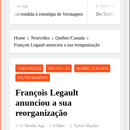
2 Days Ago
6 Days Ago
Ferrari rendida à estratégia de Verstappen
Do Sonho à Vitória
Home
Nouvelles
Québec/Canada
François Legault anunciou a sua reorganização
CHRONIQUES
NOUVELLES
QUÉBEC/CANADA
SYLVIO MARTINS
François Legault
anunciou a sua
reorganização
11 Months Ago
9 Mins
Sylvio Martins