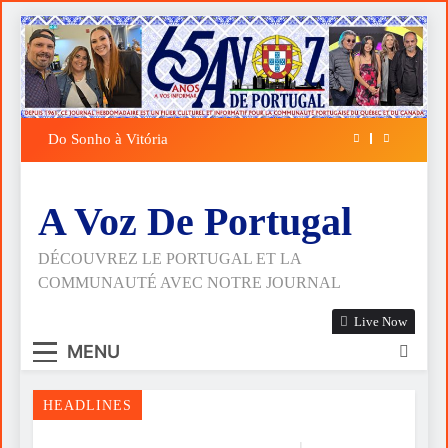
Skip
to
content
en
Do Sonho à Vitória
A FALÁCIA DA
ESPIRITUALID
A Voz De Portugal
DÉCOUVREZ LE PORTUGAL ET LA
COMMUNAUTÉ AVEC NOTRE JOURNAL
Live Now
MENU
HEADLINES