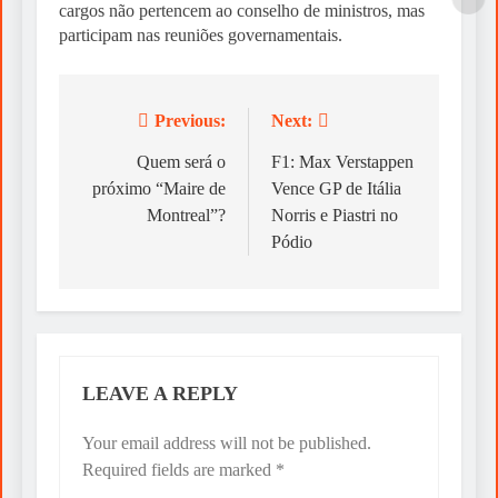
cargos não pertencem ao conselho de ministros, mas
participam nas reuniões governamentais.
Previous:
Next:
Post
navigation
Quem será o
F1: Max Verstappen
próximo “Maire de
Vence GP de Itália
Montreal”?
Norris e Piastri no
Pódio
LEAVE A REPLY
Your email address will not be published.
Required fields are marked
*