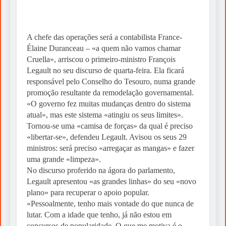
A chefe das operações será a contabilista France-
Élaine Duranceau – «a quem não vamos chamar
Cruella», arriscou o primeiro-ministro François
Legault no seu discurso de quarta-feira. Ela ficará
responsável pelo Conselho do Tesouro, numa grande
promoção resultante da remodelação governamental.
«O governo fez muitas mudanças dentro do sistema
atual», mas este sistema «atingiu os seus limites».
Tornou-se uma «camisa de forças» da qual é preciso
«libertar-se», defendeu Legault. Avisou os seus 29
ministros: será preciso «arregaçar as mangas» e fazer
uma grande «limpeza».
No discurso proferido na ágora do parlamento,
Legault apresentou «as grandes linhas» do seu «novo
plano» para recuperar o apoio popular.
«Pessoalmente, tenho mais vontade do que nunca de
lutar. Com a idade que tenho, já não estou em
concursos de popularidade. O que me motiva é o