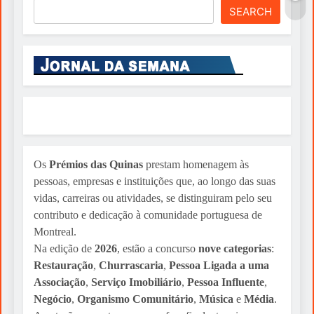
Nasce Artenorte
SEARCH
Sylvio Martins
6 days ago
Os
Prémios das Quinas
prestam homenagem às
pessoas, empresas e instituições que, ao longo das suas
vidas, carreiras ou atividades, se distinguiram pelo seu
contributo e dedicação à comunidade portuguesa de
Montreal.
Na edição de
2026
, estão a concurso
nove categorias
:
Restauração
,
Churrascaria
,
Pessoa Ligada a uma
Associação
,
Serviço Imobiliário
,
Pessoa Influente
,
Negócio
,
Organismo Comunitário
,
Música
e
Média
.