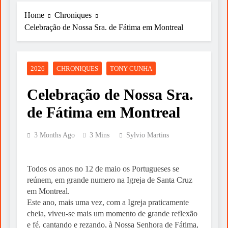
Do Sonho à Vitória
Home
Chroniques
Celebração de Nossa Sra. de Fátima em Montreal
6 Days Ago
A FALÁCIA DA TÁTICA DE OPOR
ESPIRITUALIDADE A RELIGIÃO
2026
CHRONIQUES
TONY CUNHA
6 Days Ago
Celebração de Nossa Sra.
Nasce Artenorte
de Fátima em Montreal
6 Days Ago
3 Months Ago
3 Mins
Sylvio Martins
Um livro para ler devagar neste verão
6 Days Ago
Todos os anos no 12 de maio os Portugueses se
Já estamos a chegar ao final dos Prémio das
reúnem, em grande numero na Igreja de Santa Cruz
Quinas
em Montreal.
6 Days Ago
Este ano, mais uma vez, com a Igreja praticamente
E A PALESTINA? PARA QUANDO A
cheia, viveu-se mais um momento de grande reflexão
VISITA DE LEÃO XIV À PALESTINA?
e fé, cantando e rezando, à Nossa Senhora de Fátima,