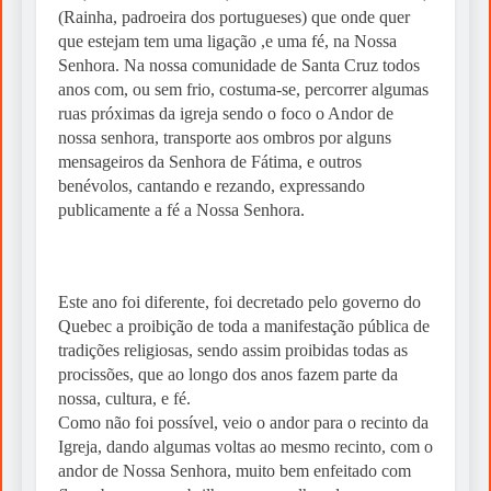
(Rainha, padroeira dos portugueses) que onde quer
6 Days Ago
que estejam tem uma ligação ,e uma fé, na Nossa
Meditação por oração centrante
Senhora. Na nossa comunidade de Santa Cruz todos
anos com, ou sem frio, costuma-se, percorrer algumas
6 Days Ago
ruas próximas da igreja sendo o foco o Andor de
nossa senhora, transporte aos ombros por alguns
Heranças sem Fronteiras: Qual a Lei
mensageiros da Senhora de Fátima, e outros
Aplicável?
benévolos, cantando e rezando, expressando
1 Week Ago
publicamente a fé a Nossa Senhora.
Fórmula 1: Kimi Antonelli regressa às
vitórias em Spa e reforça liderança
Este ano foi diferente, foi decretado pelo governo do
Quebec a proibição de toda a manifestação pública de
tradições religiosas, sendo assim proibidas todas as
procissões, que ao longo dos anos fazem parte da
nossa, cultura, e fé.
Como não foi possível, veio o andor para o recinto da
Igreja, dando algumas voltas ao mesmo recinto, com o
andor de Nossa Senhora, muito bem enfeitado com