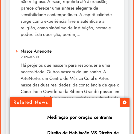
não religioso. A frase, repetida até à exaustão,
parece oferecer uma síntese elegante da
sensibilidade contemporânea. A espiritualidade
surge como experiência livre e autêntica e a
religião, como sinónimo de instituição, norma e
poder. Esta oposição, porém,...
Nasce Artenorte
2026-07-30
Há projetos que nascem para responder a uma
necessidade. Outros nascem de um sonho. A
ArteNorte, um Centro de Música Coral e Artes
nasce das duas realidades: da consciência de que o
Conselho e Ouvidoria da Ribeira Grande possui um
enorme património humano, artístico e cultural e da
Related News
convicção de que esse património merece ser...
Meditação por oração centrante
Um livro para ler devagar neste verão
2026-07-30
Direito de Habitação VS Direito de