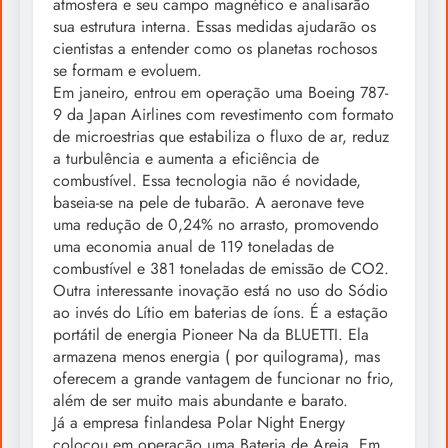
atmosfera e seu campo magnético e analisarão
sua estrutura interna. Essas medidas ajudarão os
cientistas a entender como os planetas rochosos
se formam e evoluem.
Em janeiro, entrou em operação uma Boeing 787-
9 da Japan Airlines com revestimento com formato
de microestrias que estabiliza o fluxo de ar, reduz
a turbulência e aumenta a eficiência de
combustível. Essa tecnologia não é novidade,
baseia-se na pele de tubarão. A aeronave teve
uma redução de 0,24% no arrasto, promovendo
uma economia anual de 119 toneladas de
combustível e 381 toneladas de emissão de CO2.
Outra interessante inovação está no uso do Sódio
ao invés do Lítio em baterias de íons. É a estação
portátil de energia Pioneer Na da BLUETTI. Ela
armazena menos energia ( por quilograma), mas
oferecem a grande vantagem de funcionar no frio,
além de ser muito mais abundante e barato.
Já a empresa finlandesa Polar Night Energy
colocou em operação uma Bateria de Areia. Em