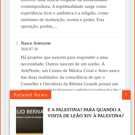
contemporânea. A espiritualidade surge como
experiência livre e autêntica e a religião, como
sinónimo de instituição, norma e poder. Esta
oposição, porém,...
Nasce Artenorte
2026-07-30
Há projetos que nascem para responder a uma
necessidade. Outros nascem de um sonho. A
ArteNorte, um Centro de Música Coral e Artes nasce
das duas realidades: da consciência de que o
Conselho e Ouvidoria da Ribeira Grande possui um
enorme património humano, artístico e cultural e da
Related News
convicção de que esse património merece ser...
E A PALESTINA? PARA QUANDO A
Um livro para ler devagar neste verão
VISITA DE LEÃO XIV À PALESTINA?
2026-07-30
Chegou-me às mãos o livro “A Mística do Instante”,
do Cardeal José Tolentino Mendonça, uma obra que