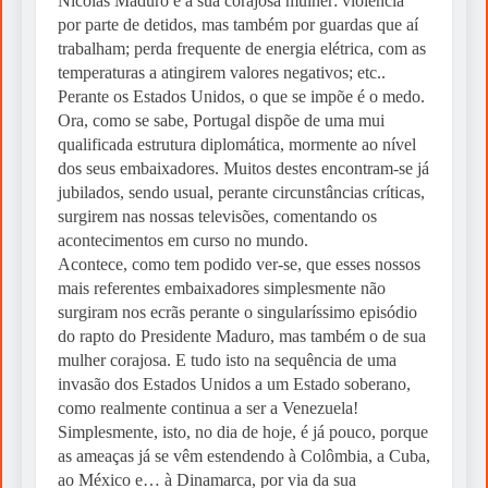
Nicolás Maduro e a sua corajosa mulher: violência
por parte de detidos, mas também por guardas que aí
trabalham; perda frequente de energia elétrica, com as
temperaturas a atingirem valores negativos; etc..
Perante os Estados Unidos, o que se impõe é o medo.
Ora, como se sabe, Portugal dispõe de uma mui
qualificada estrutura diplomática, mormente ao nível
dos seus embaixadores. Muitos destes encontram-se já
jubilados, sendo usual, perante circunstâncias críticas,
surgirem nas nossas televisões, comentando os
acontecimentos em curso no mundo.
Acontece, como tem podido ver-se, que esses nossos
mais referentes embaixadores simplesmente não
surgiram nos ecrãs perante o singularíssimo episódio
do rapto do Presidente Maduro, mas também o de sua
mulher corajosa. E tudo isto na sequência de uma
invasão dos Estados Unidos a um Estado soberano,
como realmente continua a ser a Venezuela!
Simplesmente, isto, no dia de hoje, é já pouco, porque
as ameaças já se vêm estendendo à Colômbia, a Cuba,
ao México e… à Dinamarca, por via da sua