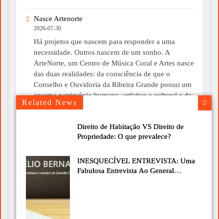
Nasce Artenorte
2026-07-30
Há projetos que nascem para responder a uma
necessidade. Outros nascem de um sonho. A
ArteNorte, um Centro de Música Coral e Artes nasce
das duas realidades: da consciência de que o
Conselho e Ouvidoria da Ribeira Grande possui um
enorme património humano, artístico e cultural e da
Related News
convicção de que esse património merece ser...
Direito de Habitação VS Direito de
Um livro para ler devagar neste verão
Propriedade: O que prevalece?
2026-07-30
Chegou-me às mãos o livro “A Mística do Instante”,
INESQUECÍVEL ENTREVISTA: Uma
do Cardeal José Tolentino Mendonça, uma obra que
Fabulosa Entrevista Ao General
nos convida a olhar para a vida com mais calma e
Agostinho Costa
mais atenção. É de leitura simples, bonita e cheia de
ideias que podem fazer diferença no nosso dia a dia.
De facto, é uma boa sugestão para...