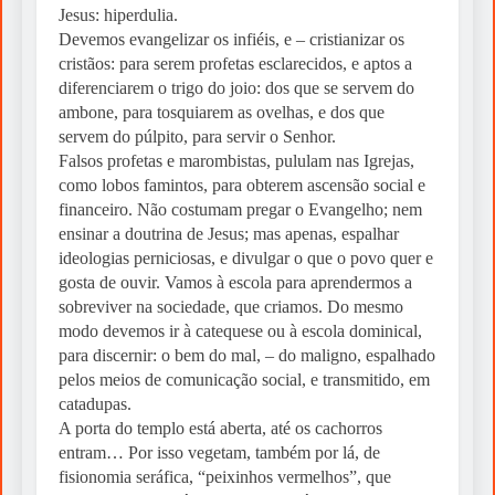
Jesus: hiperdulia.
Devemos evangelizar os infiéis, e – cristianizar os
cristãos: para serem profetas esclarecidos, e aptos a
diferenciarem o trigo do joio: dos que se servem do
ambone, para tosquiarem as ovelhas, e dos que
servem do púlpito, para servir o Senhor.
Falsos profetas e marombistas, pululam nas Igrejas,
como lobos famintos, para obterem ascensão social e
financeiro. Não costumam pregar o Evangelho; nem
ensinar a doutrina de Jesus; mas apenas, espalhar
ideologias perniciosas, e divulgar o que o povo quer e
gosta de ouvir. Vamos à escola para aprendermos a
sobreviver na sociedade, que criamos. Do mesmo
modo devemos ir à catequese ou à escola dominical,
para discernir: o bem do mal, – do maligno, espalhado
pelos meios de comunicação social, e transmitido, em
catadupas.
A porta do templo está aberta, até os cachorros
entram… Por isso vegetam, também por lá, de
fisionomia seráfica, “peixinhos vermelhos”, que