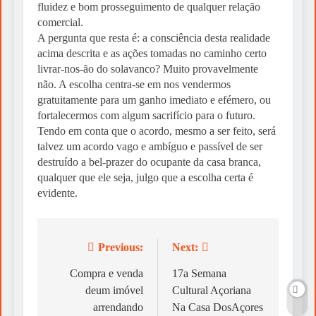
fluidez e bom prosseguimento de qualquer relação
comercial.
A pergunta que resta é: a consciência desta realidade
acima descrita e as ações tomadas no caminho certo
livrar-nos-ão do solavanco? Muito provavelmente
não. A escolha centra-se em nos vendermos
gratuitamente para um ganho imediato e efémero, ou
fortalecermos com algum sacrifício para o futuro.
Tendo em conta que o acordo, mesmo a ser feito, será
talvez um acordo vago e ambíguo e passível de ser
destruído a bel-prazer do ocupante da casa branca,
qualquer que ele seja, julgo que a escolha certa é
evidente.
Previous:
Next:
Post
navigation
Compra e venda
17a Semana
deum imóvel
Cultural Açoriana
arrendando
Na Casa DosAçores