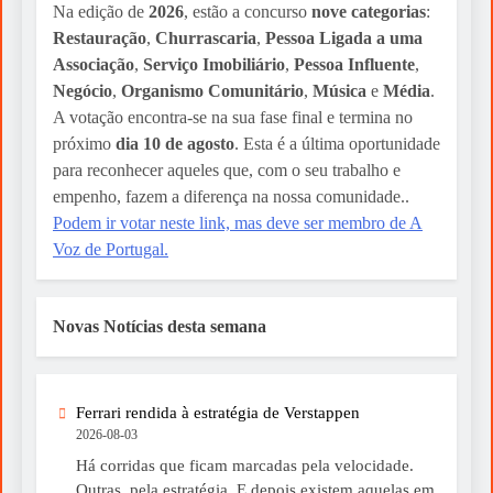
Na edição de
2026
, estão a concurso
nove categorias
:
Restauração
,
Churrascaria
,
Pessoa Ligada a uma
Associação
,
Serviço Imobiliário
,
Pessoa Influente
,
Negócio
,
Organismo Comunitário
,
Música
e
Média
.
A votação encontra-se na sua fase final e termina no
próximo
dia 10 de agosto
. Esta é a última oportunidade
para reconhecer aqueles que, com o seu trabalho e
empenho, fazem a diferença na nossa comunidade..
Podem ir votar neste link, mas deve ser membro de A
Voz de Portugal.
Novas Notícias desta semana
Ferrari rendida à estratégia de Verstappen
2026-08-03
Há corridas que ficam marcadas pela velocidade.
Outras, pela estratégia. E depois existem aquelas em