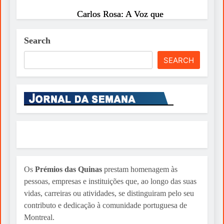
Carlos Rosa: A Voz que
Encantou o Festival Portugal
Internacional de Montreal
Search
Sylvio Martins
2 weeks ago
SEARCH
Direito de Habitação VS Direito
de Propriedade: O que
prevalece?
Sylvio Martins
2 weeks ago
Os
Prémios das Quinas
prestam homenagem às
pessoas, empresas e instituições que, ao longo das suas
vidas, carreiras ou atividades, se distinguiram pelo seu
contributo e dedicação à comunidade portuguesa de
Montreal.