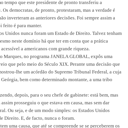
 tempo que este presidente de pronto transferiu a
 Os democratas, de pronto, protestaram, mas a verdade é
o inverteram as anteriores decisões. Foi sempre assim a
 feito é para manter.
dos Unidos nunca foram um Estado de Direito. Talvez tenham
smo neste domínio há que ter em conta que a prática
 acessível a americanos com grande riqueza.
enho Marques, no programa JANELA GLOBAL, expôs uma
 creio que pelo meio do Século XIX. Perante uma decisão que
 mostrou-lhe um acórdão do Supremo Tribunal Federal, a cuja
 da Geórgia, bem como determinado montante, a uma tribo
izendo, depois, para o seu chefe de gabinete: está bem, mas
 E assim prosseguiu o que estava em causa, mas sem dar
al. Ou seja, e de um modo simples: os Estados Unidos
 Direito. E, de facto, nunca o foram.
o tem uma causa, que até se compreende se se perceberem os