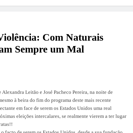
Violência: Com Naturais
ram Sempre um Mal
Alexandra Leitão e José Pacheco Pereira, na noite de
smo à beira do fim do programa deste mais recente
ctante em face de serem os Estados Unidos uma real
róximas eleições intercalares, se realmente vierem a ter lugar
atas!!
é o facto de serem os Estados Unidos, desde a sua fundação,