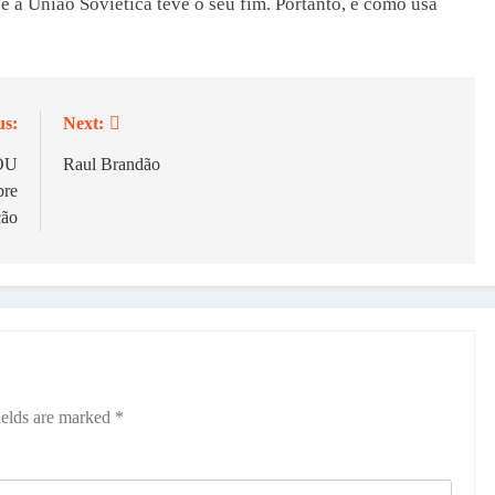
 a União Soviética teve o seu fim. Portanto, e como usa
us:
Next:
OU
Raul Brandão
bre
ção
ields are marked
*