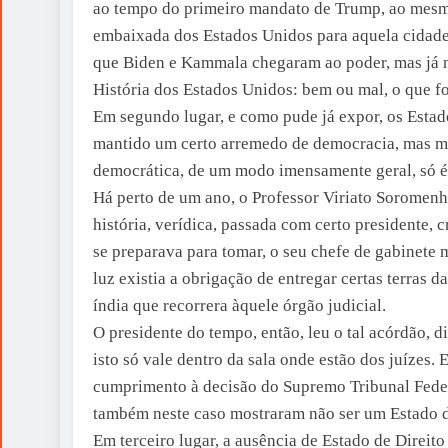
ao tempo do primeiro mandato de Trump, ao mesmo
embaixada dos Estados Unidos para aquela cidade.
que Biden e Kammala chegaram ao poder, mas já nã
História dos Estados Unidos: bem ou mal, o que foi
Em segundo lugar, e como pude já expor, os Esta
mantido um certo arremedo de democracia, mas me
democrática, de um modo imensamente geral, só é
Há perto de um ano, o Professor Viriato Sorom
história, verídica, passada com certo presidente,
se preparava para tomar, o seu chefe de gabinete
luz existia a obrigação de entregar certas terras
índia que recorrera àquele órgão judicial.
O presidente do tempo, então, leu o tal acórdão, d
isto só vale dentro da sala onde estão dos juízes.
cumprimento à decisão do Supremo Tribunal Feder
também neste caso mostraram não ser um Estado de
Em terceiro lugar, a ausência de Estado de Direit