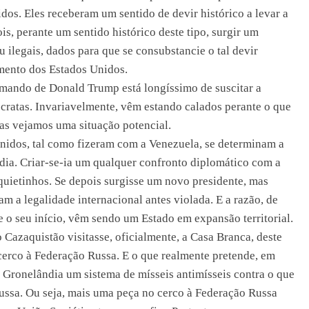
os. Eles receberam um sentido de devir histórico a levar a
s, perante um sentido histórico deste tipo, surgir um
u ilegais, dados para que se consubstancie o tal devir
imento dos Estados Unidos.
comando de Donald Trump está longíssimo de suscitar a
ocratas. Invariavelmente, vêm estando calados perante o que
Mas vejamos uma situação potencial.
Unidos, tal como fizeram com a Venezuela, se determinam a
dia. Criar-se-ia um qualquer confronto diplomático com a
uietinhos. Se depois surgisse um novo presidente, mas
m a legalidade internacional antes violada. E a razão, de
 o seu início, vêm sendo um Estado em expansão territorial.
 Cazaquistão visitasse, oficialmente, a Casa Branca, deste
erco à Federação Russa. E o que realmente pretende, em
a Gronelândia um sistema de mísseis antimísseis contra o que
 Russa. Ou seja, mais uma peça no cerco à Federação Russa