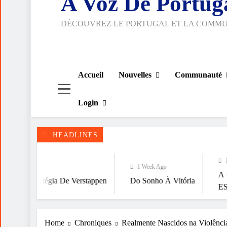
A Voz De Portug
DÉCOUVREZ LE PORTUGAL ET LA COMM
Accueil
Nouvelles
Communauté
Login
HEADLINES
1 Week Ago
1 Week Ago
A FALÁCIA DA T
a De Verstappen
Do Sonho À Vitória
ESPIRITUALIDAD
Home
Chroniques
Realmente Nascidos na Violênc