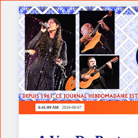
Skip
to
content
Ferrari rendida à estratégia de Verstappen
6:41:10 AM
2026-08-07