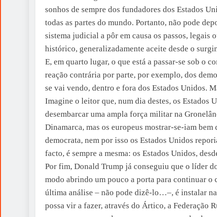
sonhos de sempre dos fundadores dos Estados Unid
todas as partes do mundo. Portanto, não pode depoi
sistema judicial a pôr em causa os passos, legais o
histórico, generalizadamente aceite desde o surg
E, em quarto lugar, o que está a passar-se sob o 
reação contrária por parte, por exemplo, dos dem
se vai vendo, dentro e fora dos Estados Unidos. 
Imagine o leitor que, num dia destes, os Estados 
desembarcar uma ampla força militar na Gronelân
Dinamarca, mas os europeus mostrar-se-iam bem q
democrata, nem por isso os Estados Unidos reporia
facto, é sempre a mesma: os Estados Unidos, desde
Por fim, Donald Trump já conseguiu que o líder do
modo abrindo um pouco a porta para continuar o c
última análise – não pode dizê-lo…–, é instalar n
possa vir a fazer, através do Ártico, a Federação