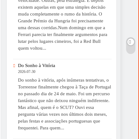
velocidade. Outras, pela estratégia. E depois
existem aquelas em que uma simples decisão
muda completamente o rumo da história. O
Grande Prémio da Hungria foi precisamente
uma dessas corridas.Num domingo em que a
Ferrari parecia ter finalmente argumentos para
lutar pelos lugares cimeiros, foi a Red Bull
quem voltou...
Do Sonho à Vitória
2026-07-30
Do sonho à vitória, após inúmeras tentativas, o
Torreense finalmente chegou à Taça de Portugal
no passado dia de 24 de maio. Foi um percurso
fantástico que não deixou ninguém indiferente.
Mas afinal, quem é o SCUT? Ouvi essa
pergunta várias vezes nos últimos dois meses,
pelas festas e associações portuguesas que
frequentei. Para quem...