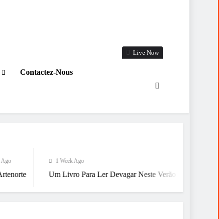
Live Now
Contactez-Nous
1 Week Ago
1 Week Ago
 Livro Para Ler Devagar Neste Verão
Já Estamos A Chegar Ao