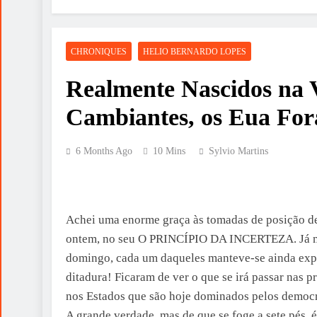
CHRONIQUES
HELIO BERNARDO LOPES
Realmente Nascidos na 
Cambiantes, os Eua Fo
6 Months Ago
10 Mins
Sylvio Martins
Achei uma enorme graça às tomadas de posição de 
ontem, no seu O PRINCÍPIO DA INCERTEZA. Já me
domingo, cada um daqueles manteve-se ainda expe
ditadura! Ficaram de ver o que se irá passar nas p
nos Estados que são hoje dominados pelos democr
A grande verdade, mas de que se foge a sete pés, 