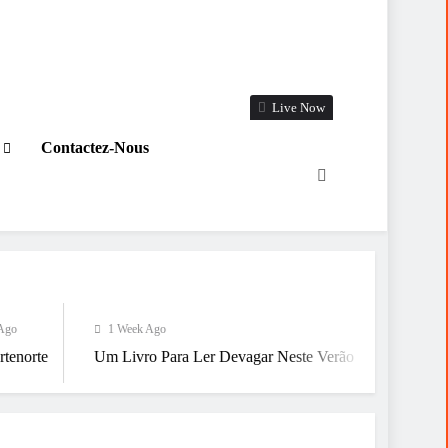
Live Now
Contactez-Nous
1 Week Ago
1 Week Ago
Um Livro Para Ler Devagar Neste Verão
Já Estamos A Chegar 