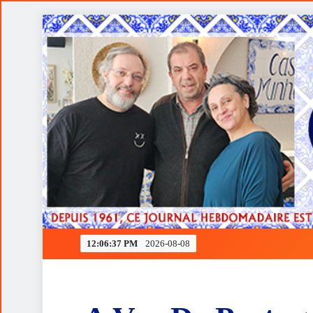
Skip
to
content
Ferrari rendida à estratégia de Verstappen
12:06:38 PM
2026-08-08