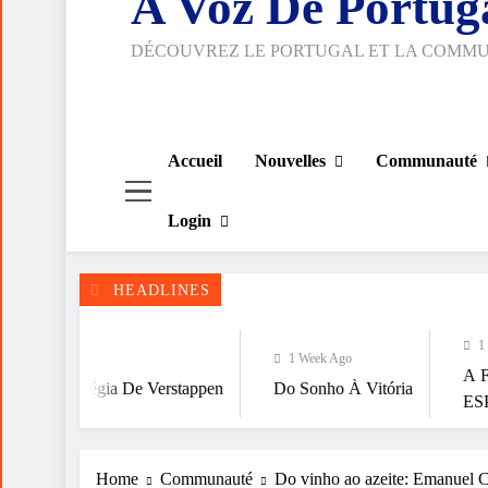
A Voz De Portug
DÉCOUVREZ LE PORTUGAL ET LA COMM
Accueil
Nouvelles
Communauté
Login
HEADLINES
1 Week Ago
1 Week Ago
A FALÁCIA DA 
gia De Verstappen
Do Sonho À Vitória
ESPIRITUALIDA
Home
Communauté
Do vinho ao azeite: Emanuel C