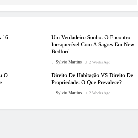
s 16
Um Verdadeiro Sonho: O Encontro
Inesquecível Com A Sagres Em New
Bedford
Sylvio Martins
2 Weeks Ago
ou O
Direito De Habitação VS Direito De
e
Propriedade: O Que Prevalece?
Sylvio Martins
2 Weeks Ago