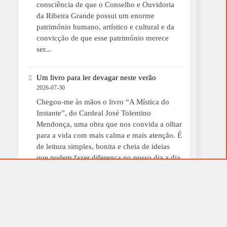
consciência de que o Conselho e Ouvidoria
da Ribeira Grande possui um enorme
património humano, artístico e cultural e da
convicção de que esse património merece
ser...
Um livro para ler devagar neste verão
2026-07-30
Chegou-me às mãos o livro “A Mística do
Instante”, do Cardeal José Tolentino
Mendonça, uma obra que nos convida a olhar
para a vida com mais calma e mais atenção. É
de leitura simples, bonita e cheia de ideias
que podem fazer diferença no nosso dia a dia.
De facto, é uma boa sugestão para...