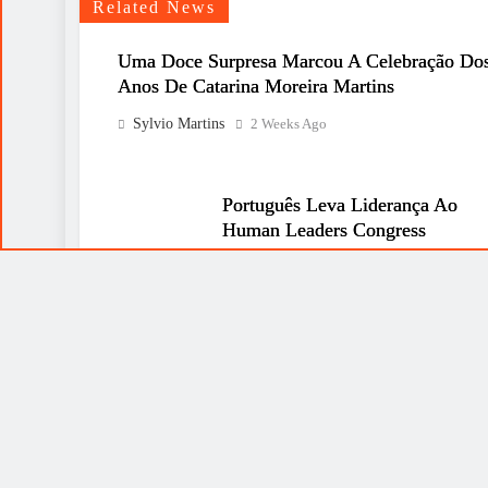
Related News
Uma Doce Surpresa Marcou A Celebração Do
Anos De Catarina Moreira Martins
Sylvio Martins
2 Weeks Ago
Português Leva Liderança Ao
Human Leaders Congress
Sylvio Martins
2 Weeks Ago