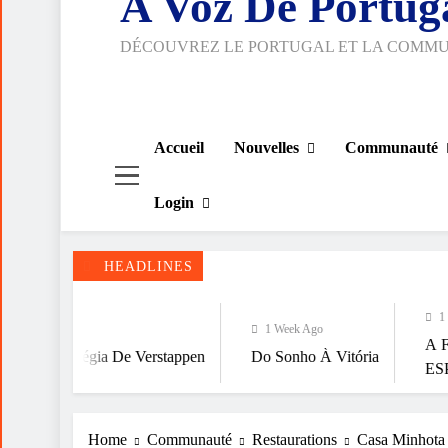
A Voz De Portug
DÉCOUVREZ LE PORTUGAL ET LA COMM
Accueil
Nouvelles
Communauté
Login
HEADLINES
1 Week Ago
1 Week Ago
A FALÁCIA DA 
a De Verstappen
Do Sonho À Vitória
ESPIRITUALIDA
Home
Communauté
Restaurations
Casa Minhota 