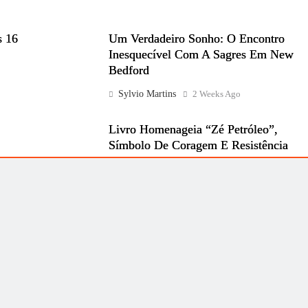
s 16
Um Verdadeiro Sonho: O Encontro
Inesquecível Com A Sagres Em New
Bedford
Sylvio Martins
2 Weeks Ago
Livro Homenageia “Zé Petróleo”,
Símbolo De Coragem E Resistência
Nos Biscoitos
Sylvio Martins
3 Weeks Ago