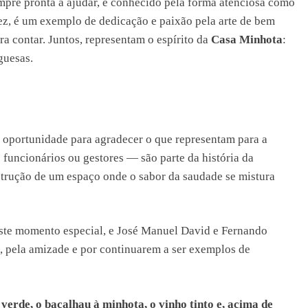
mpre pronta a ajudar, é conhecido pela forma atenciosa como
vez, é um exemplo de dedicação e paixão pela arte de bem
a contar. Juntos, representam o espírito da
Casa Minhota
:
guesas.
 oportunidade para agradecer o que representam para a
funcionários ou gestores — são parte da história da
strução de um espaço onde o sabor da saudade se mistura
este momento especial, e José Manuel David e Fernando
a, pela amizade e por continuarem a ser exemplos de
verde, o bacalhau à minhota, o vinho tinto e, acima de