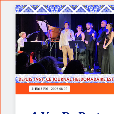
Skip
to
content
Ferrari rendida à estratégia de Verstappen
2:45:17 PM
2026-08-07