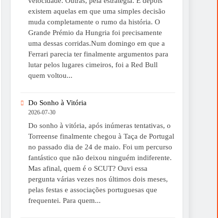
velocidade. Outras, pela estratégia. E depois
existem aquelas em que uma simples decisão
muda completamente o rumo da história. O
Grande Prémio da Hungria foi precisamente
uma dessas corridas.Num domingo em que a
Ferrari parecia ter finalmente argumentos para
lutar pelos lugares cimeiros, foi a Red Bull
quem voltou...
Do Sonho à Vitória
2026-07-30
Do sonho à vitória, após inúmeras tentativas, o
Torreense finalmente chegou à Taça de Portugal
no passado dia de 24 de maio. Foi um percurso
fantástico que não deixou ninguém indiferente.
Mas afinal, quem é o SCUT? Ouvi essa
pergunta várias vezes nos últimos dois meses,
pelas festas e associações portuguesas que
frequentei. Para quem...