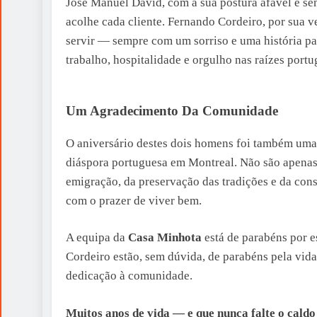
José Manuel David, com a sua postura afável e se
acolhe cada cliente. Fernando Cordeiro, por sua 
servir — sempre com um sorriso e uma história par
trabalho, hospitalidade e orgulho nas raízes portu
Um Agradecimento Da Comunidade
O aniversário destes dois homens foi também uma
diáspora portuguesa em Montreal. Não são apenas 
emigração, da preservação das tradições e da con
com o prazer de viver bem.
A equipa da
Casa Minhota
está de parabéns por 
Cordeiro estão, sem dúvida, de parabéns pela vid
dedicação à comunidade.
Muitos anos de vida — e que nunca falte o caldo 