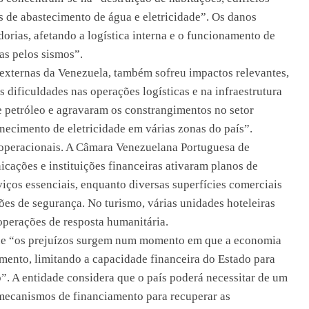
as de abastecimento de água e eletricidade”. Os danos
rias, afetando a logística interna e o funcionamento de
as pelos sismos”.
as externas da Venezuela, também sofreu impactos relevantes,
ificuldades nas operações logísticas e na infraestrutura
 petróleo e agravaram os constrangimentos no setor
rnecimento de eletricidade em várias zonas do país”.
 operacionais. A Câmara Venezuelana Portuguesa de
cações e instituições financeiras ativaram planos de
viços essenciais, enquanto diversas superfícies comerciais
es de segurança. No turismo, várias unidades hoteleiras
operações de resposta humanitária.
e “os prejuízos surgem num momento em que a economia
mento, limitando a capacidade financeira do Estado para
”. A entidade considera que o país poderá necessitar de um
 mecanismos de financiamento para recuperar as