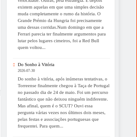
velocidade. Outras, pela estratégia. E depois
existem aquelas em que uma simples decisão
muda completamente o rumo da história. O
Grande Prémio da Hungria foi precisamente
uma dessas corridas.Num domingo em que a
Ferrari parecia ter finalmente argumentos para
lutar pelos lugares cimeiros, foi a Red Bull
quem voltou...
Do Sonho à Vitória
2026-07-30
Do sonho à vitória, após inúmeras tentativas, o
Torreense finalmente chegou à Taça de Portugal
no passado dia de 24 de maio. Foi um percurso
fantástico que não deixou ninguém indiferente.
Mas afinal, quem é o SCUT? Ouvi essa
pergunta várias vezes nos últimos dois meses,
pelas festas e associações portuguesas que
frequentei. Para quem...