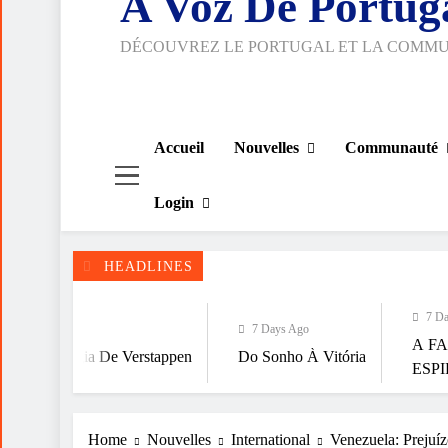
A Voz De Portug
DÉCOUVREZ LE PORTUGAL ET LA COMM
Accueil
Nouvelles
Communauté
Login
HEADLINES
7 Days Ago
7 Days Ago
A FALÁCIA DA T
a De Verstappen
Do Sonho À Vitória
ESPIRITUALIDAD
Home
Nouvelles
International
Venezuela: Prejuíz