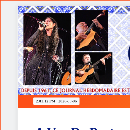
Skip
to
content
Ferrari rendida à estratégia de Verstappen
2:01:12 PM
2026-08-06