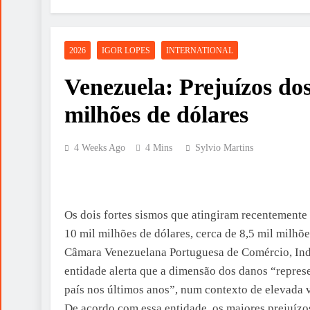
2026
IGOR LOPES
INTERNATIONAL
Venezuela: Prejuízos do
milhões de dólares
4 Weeks Ago
4 Mins
Sylvio Martins
Os dois fortes sismos que atingiram recentement
10 mil milhões de dólares, cerca de 8,5 mil milhõ
Câmara Venezuelana Portuguesa de Comércio, Ind
entidade alerta que a dimensão dos danos “repre
país nos últimos anos”, num contexto de elevada v
De acordo com essa entidade, os maiores prejuízos