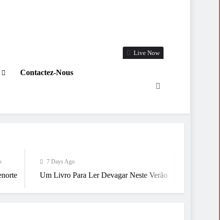
Live Now
Contactez-Nous
7 Days Ago
7 Days Ago
 Livro Para Ler Devagar Neste Verão
Já Estamos A Chegar Ao