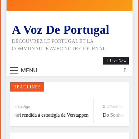
OPOR
Ferrari
ESPIRITUALIDADE
rendida
A
à
Do
RELIGIÃO
estratégia
Sonho
de
A Voz De Portugal
à
Verstappen
A
Vitória
FALÁCIA
DA
DÉCOUVREZ LE PORTUGAL ET LA
Nasce
TÁTICA
Artenorte
COMMUNAUTÉ AVEC NOTRE JOURNAL
DE
OPOR
ESPIRITUALIDADE
Live Now
A
RELIGIÃO
MENU
HEADLINES
4 Days Ago
1 Week Ago
Ferrari rendida à estratégia de Verstappen
Do Sonho à Vitória