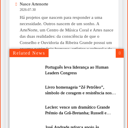
Nasce Artenorte
2026-07-30
Há projetos que nascem para responder a uma
necessidade. Outros nascem de um sonho. A
ArteNorte, um Centro de Música Coral e Artes nasce
das duas realidades: da consciência de que o
Conselho e Ouvidoria da Ribeira Grande possui um
enorme património humano, artístico e cultural e da
Related News
convicção de que esse património merece ser...
Português leva liderança ao Human
Um livro para ler devagar neste verão
Leaders Congress
2026-07-30
Chegou-me às mãos o livro “A Mística do Instante”,
Livro homenageia “Zé Petróleo”,
do Cardeal José Tolentino Mendonça, uma obra que
símbolo de coragem e resistência nos
nos convida a olhar para a vida com mais calma e
Biscoitos
mais atenção. É de leitura simples, bonita e cheia de
Leclerc vence um dramático Grande
ideias que podem fazer diferença no nosso dia a dia.
Prémio da Grã-Bretanha; Russell e
De facto, é uma boa sugestão para...
Hamilton completam o pódio
José Andrade reforça apoio às