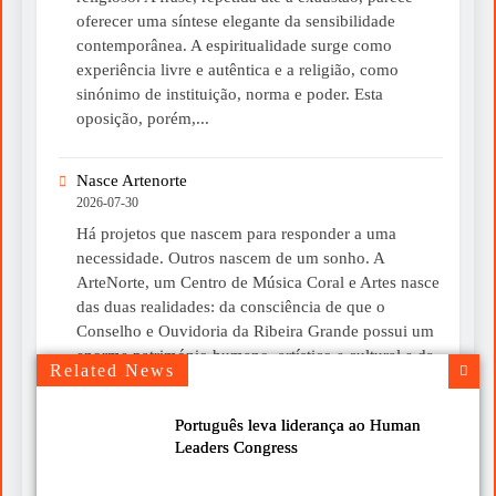
oferecer uma síntese elegante da sensibilidade
contemporânea. A espiritualidade surge como
experiência livre e autêntica e a religião, como
sinónimo de instituição, norma e poder. Esta
oposição, porém,...
Nasce Artenorte
2026-07-30
Há projetos que nascem para responder a uma
necessidade. Outros nascem de um sonho. A
ArteNorte, um Centro de Música Coral e Artes nasce
das duas realidades: da consciência de que o
Conselho e Ouvidoria da Ribeira Grande possui um
enorme património humano, artístico e cultural e da
Related News
convicção de que esse património merece ser...
Português leva liderança ao Human
Um livro para ler devagar neste verão
Leaders Congress
2026-07-30
Chegou-me às mãos o livro “A Mística do Instante”,