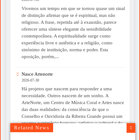
Vivemos um tempo em que se tornou quase um sinal
de distinção afirmar que se é espiritual, mas não
religioso. A frase, repetida até à exaustão, parece
oferecer uma síntese elegante da sensibilidade
contemporânea. A espiritualidade surge como
experiência livre e autêntica e a religião, como
sinónimo de instituição, norma e poder. Esta
oposição, porém,...
Nasce Artenorte
2026-07-30
Há projetos que nascem para responder a uma
necessidade. Outros nascem de um sonho. A
ArteNorte, um Centro de Música Coral e Artes nasce
das duas realidades: da consciência de que o
Conselho e Ouvidoria da Ribeira Grande possui um
enorme património humano, artístico e cultural e da
Related News
convicção de que esse património merece ser...