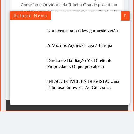
Conselho e Ouvidoria da Ribeira Grande possui um
enorme património humano, artístico e cultural e da
Related News
convicção de que esse património merece ser...
Um livro para ler devagar neste verão
Um livro para ler devagar neste verão
2026-07-30
A Voz dos Açores Chega à Europa
Chegou-me às mãos o livro “A Mística do Instante”,
do Cardeal José Tolentino Mendonça, uma obra que
Direito de Habitação VS Direito de
nos convida a olhar para a vida com mais calma e
Propriedade: O que prevalece?
mais atenção. É de leitura simples, bonita e cheia de
ideias que podem fazer diferença no nosso dia a dia.
INESQUECÍVEL ENTREVISTA: Uma
De facto, é uma boa sugestão para...
Fabulosa Entrevista Ao General
Agostinho Costa