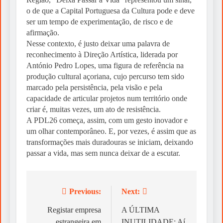
o de que a Capital Portuguesa da Cultura pode e deve
ser um tempo de experimentação, de risco e de
afirmação.
Nesse contexto, é justo deixar uma palavra de
reconhecimento à Direção Artística, liderada por
António Pedro Lopes, uma figura de referência na
produção cultural açoriana, cujo percurso tem sido
marcado pela persistência, pela visão e pela
capacidade de articular projetos num território onde
criar é, muitas vezes, um ato de resistência.
A PDL26 começa, assim, com um gesto inovador e
um olhar contemporâneo. E, por vezes, é assim que as
transformações mais duradouras se iniciam, deixando
passar a vida, mas sem nunca deixar de a escutar.
Previous:
Next:
Post
navigation
Registar empresa
A ÚLTIMA
estrangeira em
INUTILIDADE: Aí