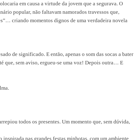
locaria em causa a virtude da jovem que a segurava. O
nário popular, não faltavam namorados travessos que,
tes”… criando momentos dignos de uma verdadeira novela
esado de significado. E então, apenas o som das socas a bater
Até que, sem aviso, ergueu-se uma voz! Depois outra… E
alma.
 arrepiou todos os presentes. Um momento que, sem dúvida,
o inspirada nas grandes festas minhotas, com um ambiente