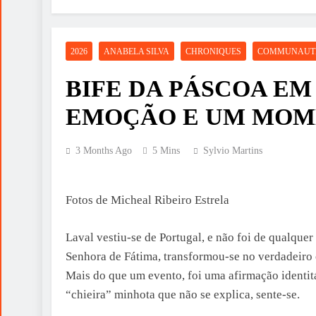
2026
ANABELA SILVA
CHRONIQUES
COMMUNAUT
BIFE DA PÁSCOA EM
EMOÇÃO E UM MOM
3 Months Ago
5 Mins
Sylvio Martins
Fotos de Micheal Ribeiro Estrela
Laval vestiu-se de Portugal, e não foi de qualque
Senhora de Fátima, transformou-se no verdadeiro 
Mais do que um evento, foi uma afirmação identitá
“chieira” minhota que não se explica, sente-se.