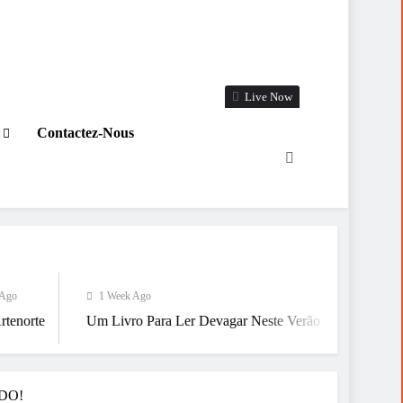
Live Now
Contactez-Nous
1 Week Ago
1 Week Ago
Um Livro Para Ler Devagar Neste Verão
Já Estamos A Chegar 
DO!