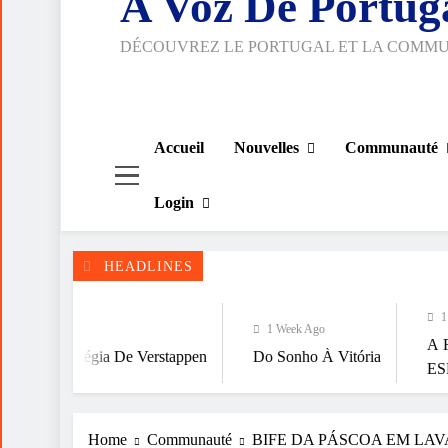
A Voz De Portug
DÉCOUVREZ LE PORTUGAL ET LA COMM
Accueil
Nouvelles
Communauté
Login
HEADLINES
1 Week Ago
1 Week Ago
A FALÁCIA DA
gia De Verstappen
Do Sonho À Vitória
ESPIRITUALID
Home
Communauté
BIFE DA PÁSCOA EM LA