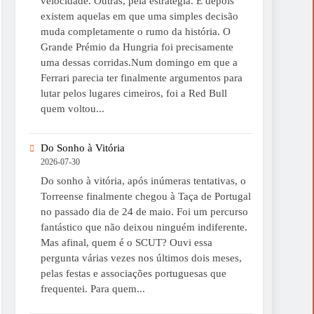
velocidade. Outras, pela estratégia. E depois
existem aquelas em que uma simples decisão
muda completamente o rumo da história. O
Grande Prémio da Hungria foi precisamente
uma dessas corridas.Num domingo em que a
Ferrari parecia ter finalmente argumentos para
lutar pelos lugares cimeiros, foi a Red Bull
quem voltou...
Do Sonho à Vitória
2026-07-30
Do sonho à vitória, após inúmeras tentativas, o
Torreense finalmente chegou à Taça de Portugal
no passado dia de 24 de maio. Foi um percurso
fantástico que não deixou ninguém indiferente.
Mas afinal, quem é o SCUT? Ouvi essa
pergunta várias vezes nos últimos dois meses,
pelas festas e associações portuguesas que
frequentei. Para quem...