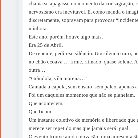
chama se apagasse no momento da consagração, co
nervosismo era inevitável. E, como manda o imagi
discretamente, sopravam para provocar “inciden
minhota.
Este ano, porém, houve algo mais.
Era 25 de Abril.
De repente, pediu-se silêncio. Um silêncio raro, p
no chão ecoava … firme, ritmado, quase solene. 
outra…
“Grândola, vila morena…”
Cantada à capela, sem ensaio, sem palco, apenas 
Foi um daqueles momentos que não se planeiam.
Que acontecem.
Que ficam.
Um instante coletivo de memória e liberdade que
merece ser repetido mas que jamais será igual.
O evento trouxe ainda inovação: uma apresentaçã