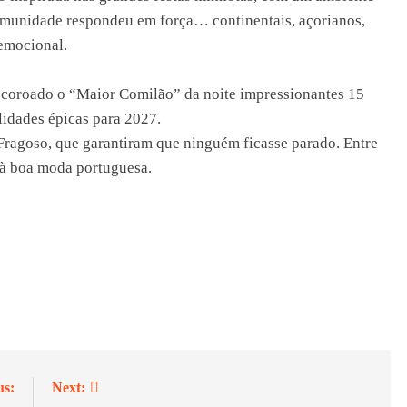
 comunidade respondeu em força… continentais, açorianos,
emocional.
i coroado o “Maior Comilão” da noite impressionantes 15
lidades épicas para 2027.
Fragoso, que garantiram que ninguém ficasse parado. Entre
o à boa moda portuguesa.
us:
Next: