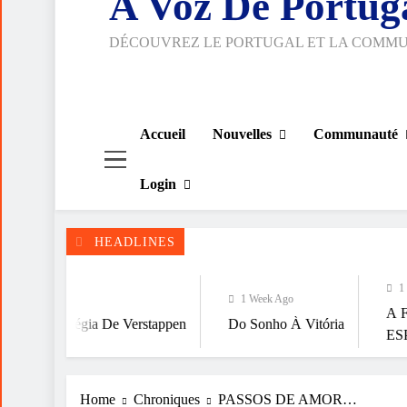
A Voz De Portug
DÉCOUVREZ LE PORTUGAL ET LA COMM
Accueil
Nouvelles
Communauté
Login
HEADLINES
1 Week Ago
1 Week Ago
A FALÁCIA DA
gia De Verstappen
Do Sonho À Vitória
ESPIRITUALID
Home
Chroniques
PASSOS DE AMOR…