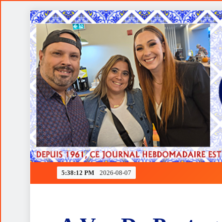
Skip
to
content
Ferrari rendida à estratégia de Verstappen
5:38:13 PM
2026-08-07