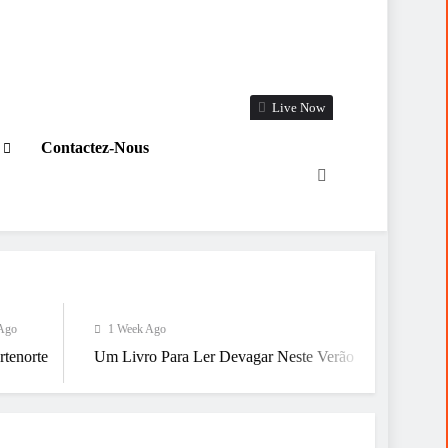
Live Now
Contactez-Nous
1 Week Ago
1 Week Ago
Um Livro Para Ler Devagar Neste Verão
Já Estamos A Chegar 