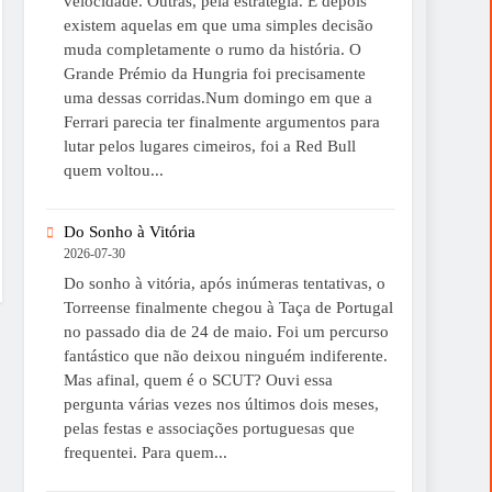
velocidade. Outras, pela estratégia. E depois
existem aquelas em que uma simples decisão
muda completamente o rumo da história. O
Grande Prémio da Hungria foi precisamente
uma dessas corridas.Num domingo em que a
Ferrari parecia ter finalmente argumentos para
lutar pelos lugares cimeiros, foi a Red Bull
quem voltou...
Do Sonho à Vitória
2026-07-30
Do sonho à vitória, após inúmeras tentativas, o
Torreense finalmente chegou à Taça de Portugal
no passado dia de 24 de maio. Foi um percurso
fantástico que não deixou ninguém indiferente.
Mas afinal, quem é o SCUT? Ouvi essa
pergunta várias vezes nos últimos dois meses,
pelas festas e associações portuguesas que
frequentei. Para quem...