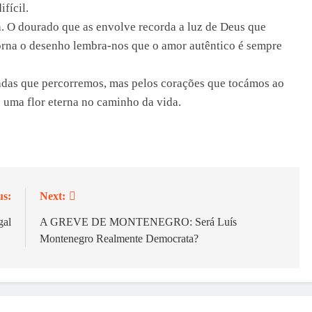
fícil.
a. O dourado que as envolve recorda a luz de Deus que
orna o desenho lembra-nos que o amor autêntico é sempre
radas que percorremos, mas pelos corações que tocámos ao
 uma flor eterna no caminho da vida.
us:
Next:
gal
A GREVE DE MONTENEGRO: Será Luís
Montenegro Realmente Democrata?