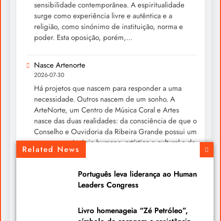
sensibilidade contemporânea. A espiritualidade
surge como experiência livre e autêntica e a
religião, como sinónimo de instituição, norma e
poder. Esta oposição, porém,...
Nasce Artenorte
2026-07-30
Há projetos que nascem para responder a uma
necessidade. Outros nascem de um sonho. A
ArteNorte, um Centro de Música Coral e Artes
nasce das duas realidades: da consciência de que o
Conselho e Ouvidoria da Ribeira Grande possui um
enorme património humano, artístico e cultural e da
Related News
convicção de que esse património merece ser...
Português leva liderança ao Human
Um livro para ler devagar neste verão
Leaders Congress
2026-07-30
Chegou-me às mãos o livro “A Mística do Instante”,
Livro homenageia “Zé Petróleo”,
do Cardeal José Tolentino Mendonça, uma obra que