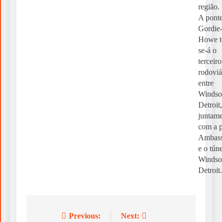
região.
A pont
Gordie
Howe t
se-á o
terceiro
rodoviá
entre
Windso
Detroit,
juntam
com a 
Ambass
e o túne
Windso
Detroit.
Previous:
Next:
Post