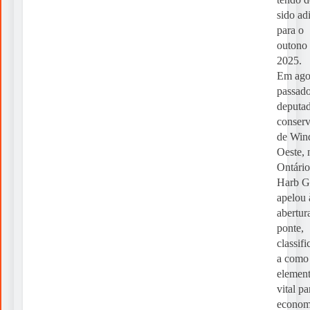
sido ad
para o
outono
2025.
Em ago
passado
deputa
conser
de Win
Oeste, 
Ontário
Harb Gi
apelou 
abertur
ponte,
classif
a como
elemen
vital pa
econom