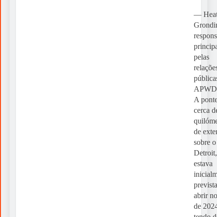
— Heat
Grondi
respons
princip
pelas
relaçõe
pública
APWD
A pont
cerca d
quilóme
de exte
sobre o
Detroit,
estava
inicial
previst
abrir no
de 202
tendo d