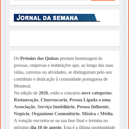
INESQUECÍVEL
ENTREVISTA: Uma Fabulosa
Entrevista Ao General Agostinho
Costa
Sylvio Martins
2 weeks ago
Os
Prémios das Quinas
prestam homenagem às
pessoas, empresas e instituições que, ao longo das suas
vidas, carreiras ou atividades, se distinguiram pelo seu
contributo e dedicação à comunidade portuguesa de
Montreal.
Na edição de
2026
, estão a concurso
nove categorias
:
Restauração
,
Churrascaria
,
Pessoa Ligada a uma
Associação
,
Serviço Imobiliário
,
Pessoa Influente
,
Negócio
,
Organismo Comunitário
,
Música
e
Média
.
A votação encontra-se na sua fase final e termina no
próximo
dia 10 de agosto
. Esta é a última oportunidade