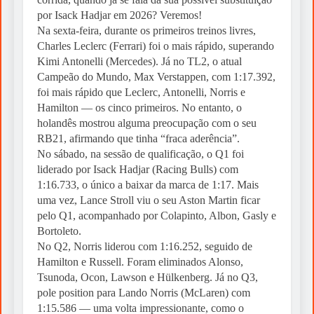
por Isack Hadjar em 2026? Veremos!
Na sexta-feira, durante os primeiros treinos livres,
Charles Leclerc (Ferrari) foi o mais rápido, superando
Kimi Antonelli (Mercedes). Já no TL2, o atual
Campeão do Mundo, Max Verstappen, com 1:17.392,
foi mais rápido que Leclerc, Antonelli, Norris e
Hamilton — os cinco primeiros. No entanto, o
holandês mostrou alguma preocupação com o seu
RB21, afirmando que tinha “fraca aderência”.
No sábado, na sessão de qualificação, o Q1 foi
liderado por Isack Hadjar (Racing Bulls) com
1:16.733, o único a baixar da marca de 1:17. Mais
uma vez, Lance Stroll viu o seu Aston Martin ficar
pelo Q1, acompanhado por Colapinto, Albon, Gasly e
Bortoleto.
No Q2, Norris liderou com 1:16.252, seguido de
Hamilton e Russell. Foram eliminados Alonso,
Tsunoda, Ocon, Lawson e Hülkenberg. Já no Q3,
pole position para Lando Norris (McLaren) com
1:15.586 — uma volta impressionante, como o