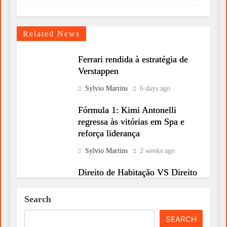
Related News
Ferrari rendida à estratégia de
Verstappen
Sylvio Martins
6 days ago
Fórmula 1: Kimi Antonelli
regressa às vitórias em Spa e
reforça liderança
Sylvio Martins
2 weeks ago
Direito de Habitação VS Direito
de Propriedade: O que
prevalece?
Search
Sylvio Martins
2 weeks ago
SEARCH