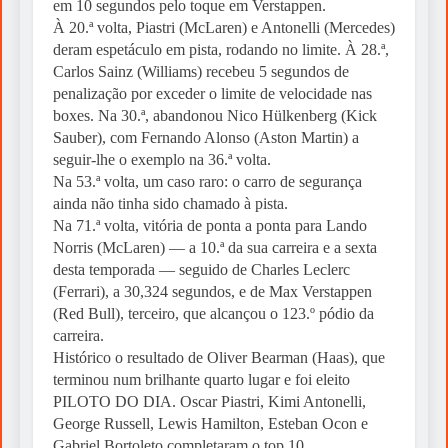
em 10 segundos pelo toque em Verstappen.
À 20.ª volta, Piastri (McLaren) e Antonelli (Mercedes)
deram espetáculo em pista, rodando no limite. À 28.ª,
Carlos Sainz (Williams) recebeu 5 segundos de
penalização por exceder o limite de velocidade nas
boxes. Na 30.ª, abandonou Nico Hülkenberg (Kick
Sauber), com Fernando Alonso (Aston Martin) a
seguir-lhe o exemplo na 36.ª volta.
Na 53.ª volta, um caso raro: o carro de segurança
ainda não tinha sido chamado à pista.
Na 71.ª volta, vitória de ponta a ponta para Lando
Norris (McLaren) — a 10.ª da sua carreira e a sexta
desta temporada — seguido de Charles Leclerc
(Ferrari), a 30,324 segundos, e de Max Verstappen
(Red Bull), terceiro, que alcançou o 123.º pódio da
carreira.
Histórico o resultado de Oliver Bearman (Haas), que
terminou num brilhante quarto lugar e foi eleito
PILOTO DO DIA. Oscar Piastri, Kimi Antonelli,
George Russell, Lewis Hamilton, Esteban Ocon e
Gabriel Bortoleto completaram o top 10.