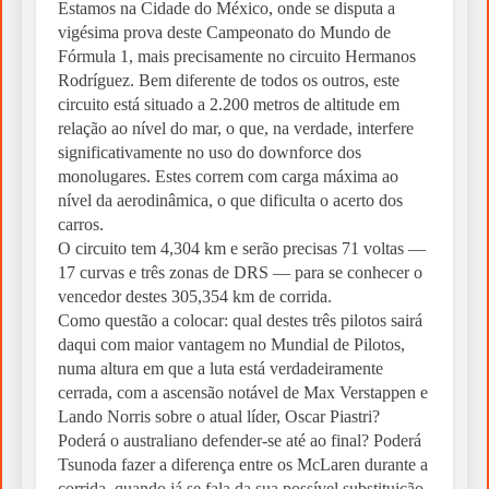
Estamos na Cidade do México, onde se disputa a
vigésima prova deste Campeonato do Mundo de
Fórmula 1, mais precisamente no circuito Hermanos
Rodríguez. Bem diferente de todos os outros, este
circuito está situado a 2.200 metros de altitude em
relação ao nível do mar, o que, na verdade, interfere
significativamente no uso do downforce dos
monolugares. Estes correm com carga máxima ao
nível da aerodinâmica, o que dificulta o acerto dos
carros.
O circuito tem 4,304 km e serão precisas 71 voltas —
17 curvas e três zonas de DRS — para se conhecer o
vencedor destes 305,354 km de corrida.
Como questão a colocar: qual destes três pilotos sairá
daqui com maior vantagem no Mundial de Pilotos,
numa altura em que a luta está verdadeiramente
cerrada, com a ascensão notável de Max Verstappen e
Lando Norris sobre o atual líder, Oscar Piastri?
Poderá o australiano defender-se até ao final? Poderá
Tsunoda fazer a diferença entre os McLaren durante a
corrida, quando já se fala da sua possível substituição