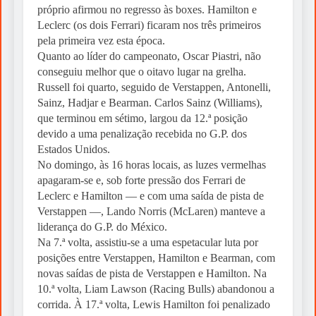
próprio afirmou no regresso às boxes. Hamilton e
Leclerc (os dois Ferrari) ficaram nos três primeiros
pela primeira vez esta época.
Quanto ao líder do campeonato, Oscar Piastri, não
conseguiu melhor que o oitavo lugar na grelha.
Russell foi quarto, seguido de Verstappen, Antonelli,
Sainz, Hadjar e Bearman. Carlos Sainz (Williams),
que terminou em sétimo, largou da 12.ª posição
devido a uma penalização recebida no G.P. dos
Estados Unidos.
No domingo, às 16 horas locais, as luzes vermelhas
apagaram-se e, sob forte pressão dos Ferrari de
Leclerc e Hamilton — e com uma saída de pista de
Verstappen —, Lando Norris (McLaren) manteve a
liderança do G.P. do México.
Na 7.ª volta, assistiu-se a uma espetacular luta por
posições entre Verstappen, Hamilton e Bearman, com
novas saídas de pista de Verstappen e Hamilton. Na
10.ª volta, Liam Lawson (Racing Bulls) abandonou a
corrida. À 17.ª volta, Lewis Hamilton foi penalizado