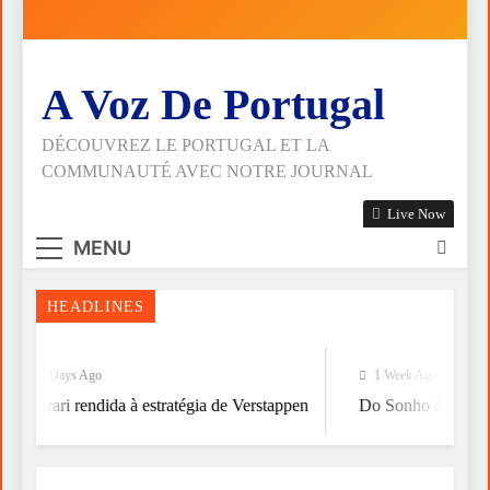
OPOR
Ferrari
ESPIRITUALIDADE
rendida
A
à
Do
RELIGIÃO
estratégia
Sonho
de
A Voz De Portugal
à
Verstappen
A
Vitória
FALÁCIA
DA
DÉCOUVREZ LE PORTUGAL ET LA
Nasce
TÁTICA
Artenorte
COMMUNAUTÉ AVEC NOTRE JOURNAL
DE
OPOR
ESPIRITUALIDADE
Live Now
A
RELIGIÃO
MENU
HEADLINES
6 Days Ago
1 Week Ago
Ferrari rendida à estratégia de Verstappen
Do Sonho à Vitória