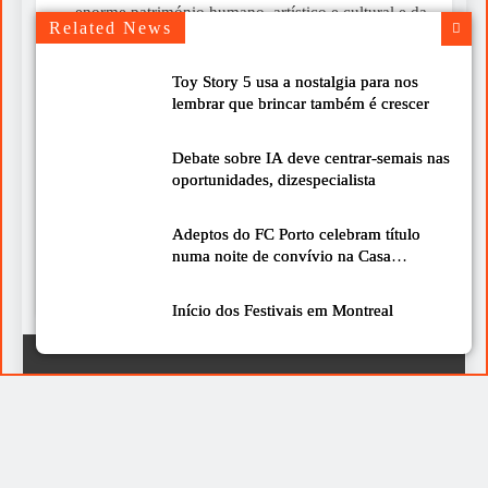
enorme património humano, artístico e cultural e da
Related News
convicção de que esse património merece ser...
Toy Story 5 usa a nostalgia para nos
Um livro para ler devagar neste verão
lembrar que brincar também é crescer
2026-07-30
Chegou-me às mãos o livro “A Mística do Instante”,
Debate sobre IA deve centrar-semais nas
do Cardeal José Tolentino Mendonça, uma obra que
oportunidades, dizespecialista
nos convida a olhar para a vida com mais calma e
mais atenção. É de leitura simples, bonita e cheia de
Adeptos do FC Porto celebram título
ideias que podem fazer diferença no nosso dia a dia.
numa noite de convívio na Casa
De facto, é uma boa sugestão para...
Minhota
Início dos Festivais em Montreal