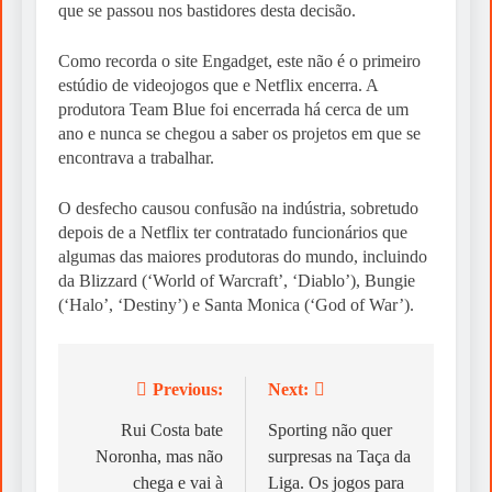
que se passou nos bastidores desta decisão.
Como recorda o site Engadget, este não é o primeiro
estúdio de videojogos que e Netflix encerra. A
produtora Team Blue foi encerrada há cerca de um
ano e nunca se chegou a saber os projetos em que se
encontrava a trabalhar.
O desfecho causou confusão na indústria, sobretudo
depois de a Netflix ter contratado funcionários que
algumas das maiores produtoras do mundo, incluindo
da Blizzard (‘World of Warcraft’, ‘Diablo’), Bungie
(‘Halo’, ‘Destiny’) e Santa Monica (‘God of War’).
Previous:
Next:
Post
navigation
Rui Costa bate
Sporting não quer
Noronha, mas não
surpresas na Taça da
chega e vai à
Liga. Os jogos para