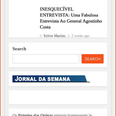
INESQUECÍVEL
ENTREVISTA: Uma Fabulosa
Entrevista Ao General Agostinho
Costa
Sylvio Martins
2 weeks ago
Português leva liderança ao
Search
Human Leaders Congress
SEARCH
Sylvio Martins
2 weeks ago
Uso de substâncias lesa o
cérebro
Sylvio Martins
3 weeks ago
Os
Prémios das Quinas
prestam homenagem às