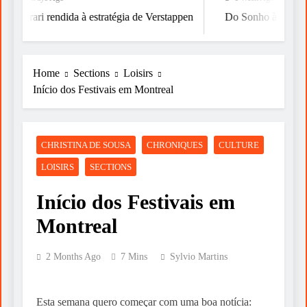
Ferrari rendida à estratégia de Verstappen
Do Sonho à Vitória
Home
Sections
Loisirs
Início dos Festivais em Montreal
CHRISTINA DE SOUSA
CHRONIQUES
CULTURE
LOISIRS
SECTIONS
Início dos Festivais em
Montreal
2 Months Ago
7 Mins
Sylvio Martins
Esta semana quero começar com uma boa notícia: