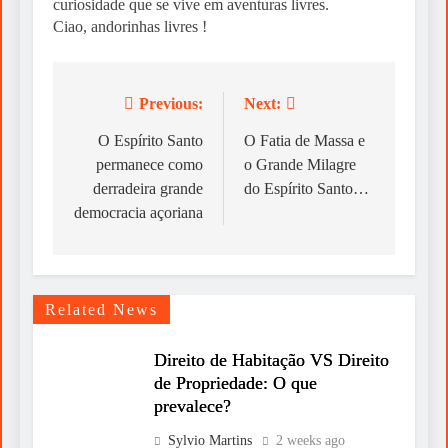
curiosidade que se vive em aventuras livres.
Ciao, andorinhas livres !
Previous:
Next:
Post
navigation
O Espírito Santo
O Fatia de Massa e
permanece como
o Grande Milagre
derradeira grande
do Espírito Santo…
democracia açoriana
Related News
Direito de Habitação VS Direito
de Propriedade: O que
prevalece?
Sylvio Martins
2 weeks ago