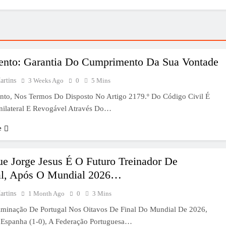
ento: Garantia Do Cumprimento Da Sua Vontade
artins
3 Weeks Ago
0
5 Mins
nto, Nos Termos Do Disposto No Artigo 2179.º Do Código Civil É
ilateral E Revogável Através Do…
e
ue Jorge Jesus É O Futuro Treinador De
al, Após O Mundial 2026…
artins
1 Month Ago
0
3 Mins
iminação De Portugal Nos Oitavos De Final Do Mundial De 2026,
 Espanha (1-0), A Federação Portuguesa…