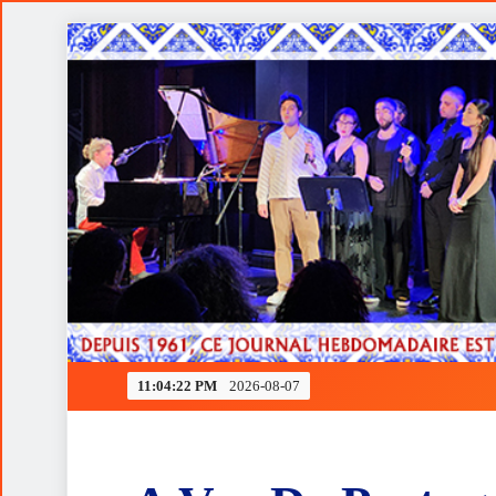
Skip
to
content
Ferrari rendida à estratégia de Verstappen
11:04:23 PM
2026-08-07