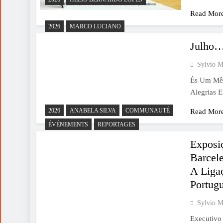
Read Mor
2026
MARCO LUCIANO
Julho…
Sylvio M
És Um Mês
Alegrias 
2026
ANABELA SILVA
COMMUNAUTÉ
Read Mor
ÉVÉNEMENTS
REPORTAGES
Exposi
Barcel
A Liga
Portug
Sylvio M
Executivo