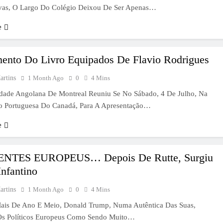
vas, O Largo Do Colégio Deixou De Ser Apenas…
e
ento Do Livro Equipados De Flavio Rodrigues
artins
1 Month Ago
0
4 Mins
ade Angolana De Montreal Reuniu Se No Sábado, 4 De Julho, Na
o Portuguesa Do Canadá, Para A Apresentação…
e
ENTES EUROPEUS… Depois De Rutte, Surgiu
nfantino
artins
1 Month Ago
0
4 Mins
is De Ano E Meio, Donald Trump, Numa Autêntica Das Suas,
s Políticos Europeus Como Sendo Muito…