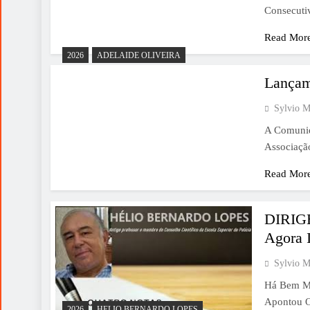
Consecuti
Read Mor
2026
ADELAIDE OLIVEIRA
Lançam
Sylvio M
A Comunid
Associaçã
Read Mor
DIRIG
Agora I
Sylvio M
Há Bem Ma
Apontou O
2026
HELIO BERNARDO LOPES