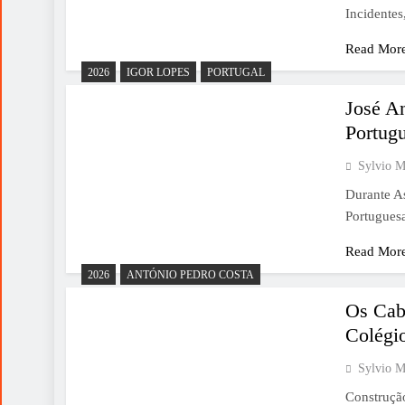
Incidente
Read Mor
2026
IGOR LOPES
PORTUGAL
José A
Portug
Sylvio M
Durante A
Portugues
Read Mor
2026
ANTÓNIO PEDRO COSTA
Os Cab
Colégio
Sylvio M
Construçã