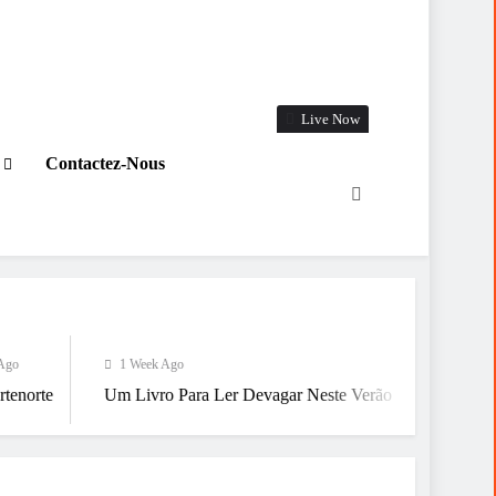
Live Now
Contactez-Nous
1 Week Ago
1 Week Ago
m Livro Para Ler Devagar Neste Verão
Já Estamos A Chegar A