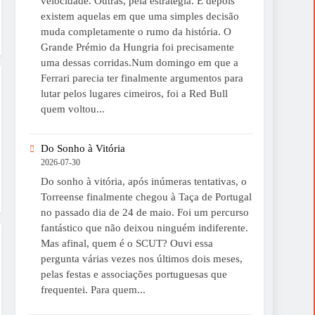
velocidade. Outras, pela estratégia. E depois
existem aquelas em que uma simples decisão
muda completamente o rumo da história. O
Grande Prémio da Hungria foi precisamente
uma dessas corridas.Num domingo em que a
Ferrari parecia ter finalmente argumentos para
lutar pelos lugares cimeiros, foi a Red Bull
quem voltou...
Do Sonho à Vitória
2026-07-30
Do sonho à vitória, após inúmeras tentativas, o
Torreense finalmente chegou à Taça de Portugal
no passado dia de 24 de maio. Foi um percurso
fantástico que não deixou ninguém indiferente.
Mas afinal, quem é o SCUT? Ouvi essa
pergunta várias vezes nos últimos dois meses,
pelas festas e associações portuguesas que
frequentei. Para quem...