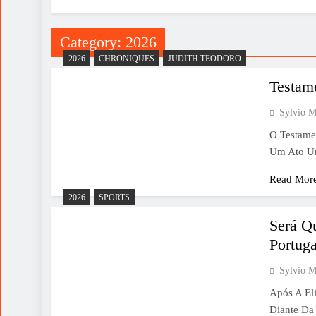
Category:
2026
2026
CHRONIQUES
JUDITH TEODORO
Testam
Sylvio M
O Testame
Um Ato Un
Read Mor
2026
SPORTS
Será Q
Portug
Sylvio M
Após A El
Diante Da