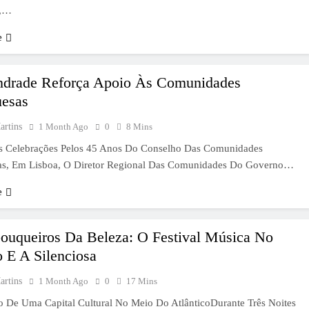
s,…
e
ndrade Reforça Apoio Às Comunidades
uesas
artins
1 Month Ago
0
8 Mins
s Celebrações Pelos 45 Anos Do Conselho Das Comunidades
as, Em Lisboa, O Diretor Regional Das Comunidades Do Governo…
e
ouqueiros Da Beleza: O Festival Música No
 E A Silenciosa
artins
1 Month Ago
0
17 Mins
o De Uma Capital Cultural No Meio Do AtlânticoDurante Três Noites