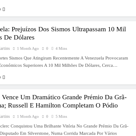
e
ela: Prejuízos Dos Sismos Ultrapassam 10 Mil
s De Dólares
artins
1 Month Ago
0
4 Mins
ortes Sismos Que Atingiram Recentemente A Venezuela Provocaram
 Económicos Superiores A 10 Mil Milhões De Dólares, Cerca…
e
c Vence Um Dramático Grande Prémio Da Grã-
ha; Russell E Hamilton Completam O Pódio
artins
1 Month Ago
0
5 Mins
eclerc Conquistou Uma Brilhante Vitória No Grande Prémio Da Grã-
 Disputado Em Silverstone, Numa Corrida Marcada Por Vários