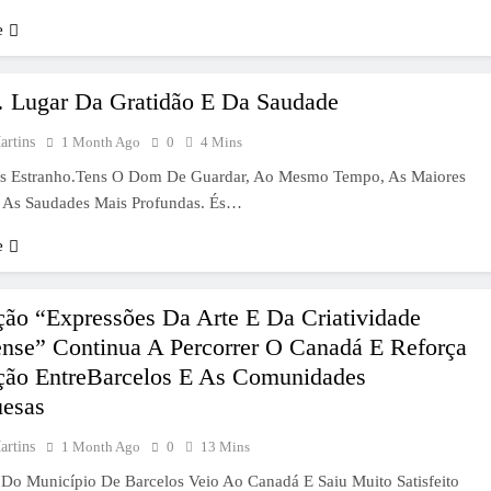
e
 Lugar Da Gratidão E Da Saudade
artins
1 Month Ago
0
4 Mins
 Estranho.Tens O Dom De Guardar, Ao Mesmo Tempo, As Maiores
E As Saudades Mais Profundas. És…
e
ção “Expressões Da Arte E Da Criatividade
ense” Continua A Percorrer O Canadá E Reforça
ção EntreBarcelos E As Comunidades
uesas
artins
1 Month Ago
0
13 Mins
 Do Município De Barcelos Veio Ao Canadá E Saiu Muito Satisfeito