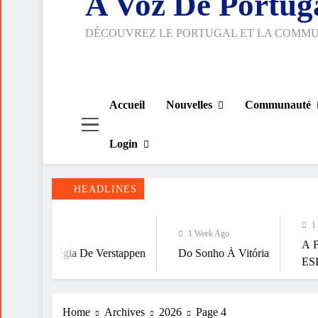
A Voz De Portug
DÉCOUVREZ LE PORTUGAL ET LA COMM
Accueil
Nouvelles
Communauté
Login
HEADLINES
1 Week Ago
1 Week Ago
A FALÁCIA DA 
ia De Verstappen
Do Sonho À Vitória
ESPIRITUALIDA
Home
Archives
2026
Page 4