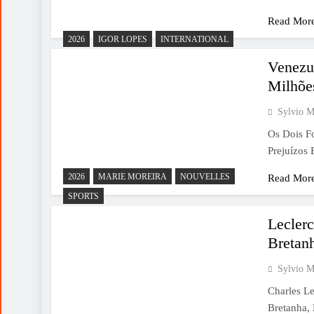
Read Mor
2026
IGOR LOPES
INTERNATIONAL
Venezu
Milhõe
Sylvio M
Os Dois F
Prejuízos
2026
MARIE MOREIRA
NOUVELLES
Read Mor
SPORTS
Lecler
Bretan
Sylvio M
Charles L
Bretanha,