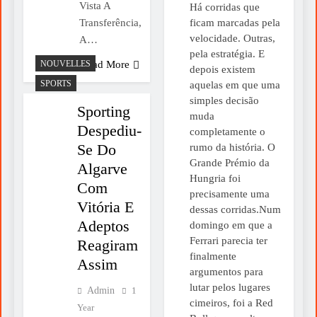
Vista A
Há corridas que
Transferência,
ficam marcadas pela
velocidade. Outras,
A…
pela estratégia. E
NOUVELLES
Read More
depois existem
SPORTS
aquelas em que uma
simples decisão
Sporting
muda
Despediu-
completamente o
Se Do
rumo da história. O
Grande Prémio da
Algarve
Hungria foi
Com
precisamente uma
Vitória E
dessas corridas.Num
Adeptos
domingo em que a
Ferrari parecia ter
Reagiram
finalmente
Assim
argumentos para
lutar pelos lugares
Admin
1
cimeiros, foi a Red
Year