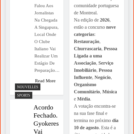
comunidade portuguesa
Falou Aos
Heranças Sem Fronteiras: Qual A Lei
de Montreal.
Jornalistas
Aplicável?
Na edição de
2026
,
Na Chegada
2 Weeks Ago
estão a concurso
nove
A Singapura,
Fórmula 1: Kimi Antonelli Regressa Às
categorias
:
Local Onde
Vitórias Em Spa E Reforça Liderança
Restauração
,
O Clube
Churrascaria
,
Pessoa
Italiano Vai
Ligada a uma
Realizar Um
Associação
,
Serviço
Estágio De
Imobiliário
,
Pessoa
Preparação…
Influente
,
Negócio
,
Read More
Organismo
NOUVELLES
Comunitário
,
Música
SPORTS
e
Média
.
Acordo
A votação encontra-se
na sua fase final e
Fechado.
termina no próximo
dia
Gyokeres
10 de agosto
. Esta é a
Vai