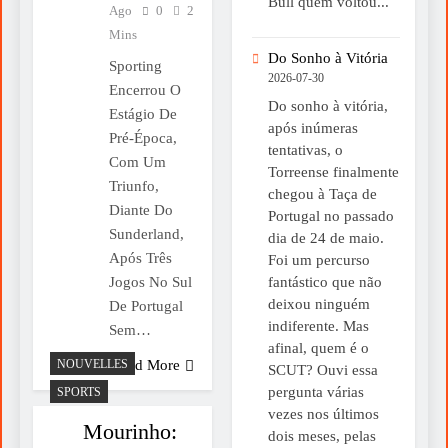
Bull quem voltou...
Ago
0
2
Mins
Do Sonho à Vitória
Sporting
2026-07-30
Encerrou O
Do sonho à vitória,
Estágio De
após inúmeras
Pré-Época,
tentativas, o
Com Um
Torreense finalmente
Triunfo,
chegou à Taça de
Diante Do
Portugal no passado
Sunderland,
dia de 24 de maio.
Após Três
Foi um percurso
fantástico que não
Jogos No Sul
deixou ninguém
De Portugal
indiferente. Mas
Sem…
afinal, quem é o
NOUVELLES
Read More
SCUT? Ouvi essa
pergunta várias
SPORTS
vezes nos últimos
Mourinho:
dois meses, pelas