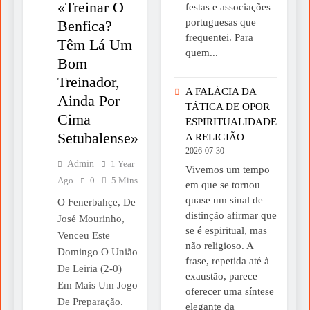
«Treinar O
festas e associações
portuguesas que
Benfica?
frequentei. Para
Têm Lá Um
quem...
Bom
Treinador,
A FALÁCIA DA
Ainda Por
TÁTICA DE OPOR
Cima
ESPIRITUALIDADE
Setubalense»
A RELIGIÃO
2026-07-30
Admin
1 Year
Vivemos um tempo
Ago
0
5 Mins
em que se tornou
quase um sinal de
O Fenerbahçe, De
distinção afirmar que
José Mourinho,
se é espiritual, mas
Venceu Este
não religioso. A
Domingo O União
frase, repetida até à
De Leiria (2-0)
exaustão, parece
Em Mais Um Jogo
oferecer uma síntese
De Preparação.
elegante da