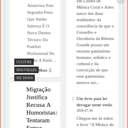
um Centro de
Anunciou Esta
Música Coral e Artes
Segunda-Feira
nasce das duas
Que Simão
realidades: da
consciência de que o
Sabrosa É O
Conselho e
Novo Diretor
Ouvidoria da Ribeira
Técnico Do
Grande possui um
Futebol
enorme património
Profissional Do
humano, artístico e
Clube A Partir…
CULTURE
cultural e da
convicção de que
NOUVELLES
Read More
esse património
SECTIONS
merece ser...
Migração
Justifica
Um livro para ler
Recusa A
devagar neste verão
2026-07-30
Humoristas:
Chegou-me às mãos
Tentaram
o livro “A Mística do
Entrar