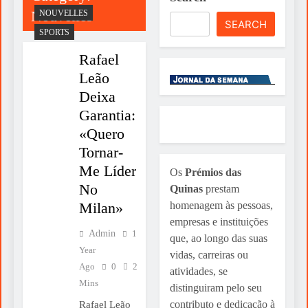
ESPIRITUALIDADE A RELIGIÃO
Nouvelles
NOUVELLES
SEARCH
SPORTS
1 Week Ago
Rafael
Nasce Artenorte
Leão
Deixa
1 Week Ago
Um Livro Para Ler Devagar Neste Verão
Garantia:
«Quero
1 Week Ago
Tornar-
Já Estamos A Chegar Ao Final Dos Prémio
Me Líder
Os
Prémios das
Das Quinas
No
Quinas
prestam
1 Week Ago
Milan»
homenagem às pessoas,
E A PALESTINA? PARA QUANDO A
empresas e instituições
VISITA DE LEÃO XIV À PALESTINA?
Admin
1
que, ao longo das suas
Year
vidas, carreiras ou
1 Week Ago
Ago
0
2
atividades, se
Meditação Por Oração Centrante
Mins
distinguiram pelo seu
contributo e dedicação à
Rafael Leão
1 Week Ago