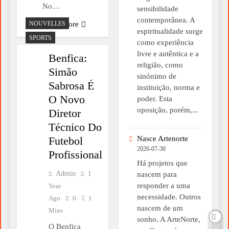
No…
sensibilidade
contemporânea. A
NOUVELLES
Read More
espiritualidade surge
SPORTS
como experiência
livre e autêntica e a
Benfica:
religião, como
Simão
sinónimo de
Sabrosa É
instituição, norma e
O Novo
poder. Esta
oposição, porém,...
Diretor
Técnico Do
Futebol
Nasce Artenorte
2026-07-30
Profissional
Há projetos que
Admin
1
nascem para
responder a uma
Year
necessidade. Outros
Ago
0
1
nascem de um
Mins
sonho. A ArteNorte,
O Benfica