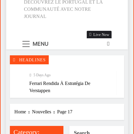
DÉCOUVREZ LE PORTUGAL ET LA
COMMUNAUTÉ AVEC NOTRE
JOURNAL
Live Now
MENU
HEADLINES
5 Days Ago
Ferrari Rendida À Estratégia De
Verstappen
1 Week Ago
Do Sonho À Vitória
Home
Nouvelles
Page 17
1 Week Ago
Category:
A FALÁCIA DA TÁTICA DE OPOR
Search