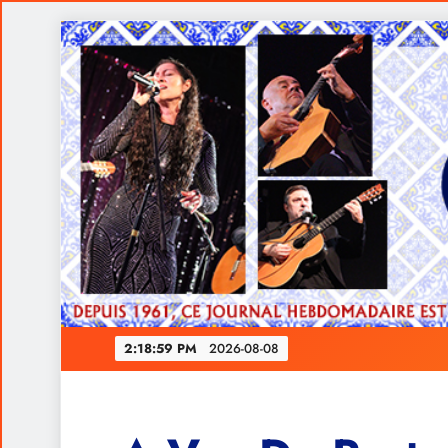
Skip
to
content
Ferrari rendida à estratégia de Verstappen
2:19:00 PM
2026-08-08