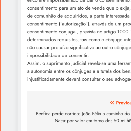
encontre impossibilitado de dar o consentiment
consentimento para um ato de venda que o exija
de comunhão de adquiridos, a parte interessada 
consentimento (“autorização”), através de um pr
consentimento conjugal, prevista no artigo 1000.
determinados requisitos, tais como o cônjuge int
não causar prejuízo significativo ao outro cônjug
impossibilidade de consentir.
Assim, o suprimento judicial revela-se uma ferram
a autonomia entre os cônjuges e a tutela dos be
injustificadamente deverá consultar o seu advog
Post
Previo
navigation
Benfica perde corrida: João Félix a caminho do
Nassr por valor em torno dos 50 milh