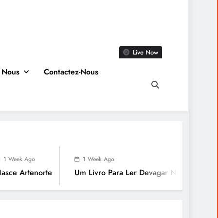
Live Now
 Nous
Contactez-Nous
1 Week 
1 Week Ago
Já Estam
e
Um Livro Para Ler Devagar Neste Verão
Quinas