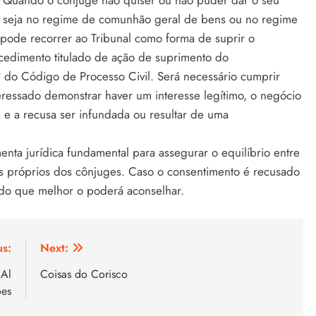
o. Quando o cônjuge não quiser ou não puder dar o seu
, seja no regime de comunhão geral de bens ou no regime
pode recorrer ao Tribunal como forma de suprir o
ocedimento titulado de ação de suprimento do
º do Código de Processo Civil. Será necessário cumprir
eressado demonstrar haver um interesse legítimo, o negócio
e e a recusa ser infundada ou resultar de uma
enta jurídica fundamental para assegurar o equilíbrio entre
ns próprios dos cônjuges. Caso o consentimento é recusado
ado que melhor o poderá aconselhar.
us:
Next:
 Al
Coisas do Corisco
ões