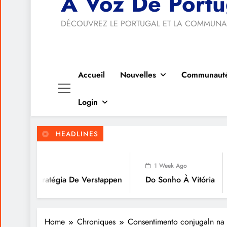
A Voz De Portu
DÉCOUVREZ LE PORTUGAL ET LA COMMUNA
Accueil
Nouvelles
Communaut
Login
HEADLINES
1 Week Ag
1 Week Ago
A FALÁCIA
tégia De Verstappen
Do Sonho À Vitória
A RELIGIÃ
Home
Chroniques
Consentimento conjugaln na