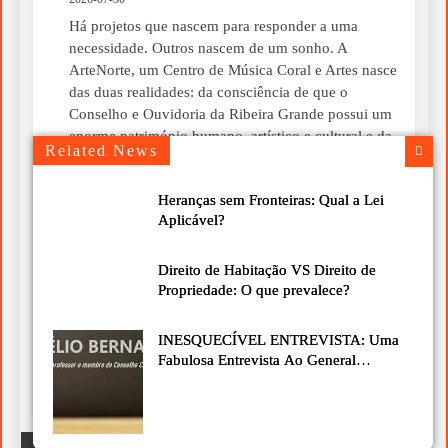
Há projetos que nascem para responder a uma
necessidade. Outros nascem de um sonho. A
ArteNorte, um Centro de Música Coral e Artes nasce
das duas realidades: da consciência de que o
Conselho e Ouvidoria da Ribeira Grande possui um
enorme património humano, artístico e cultural e da
Related News
convicção de que esse património merece ser...
Heranças sem Fronteiras: Qual a Lei
Um livro para ler devagar neste verão
Aplicável?
2026-07-30
Chegou-me às mãos o livro “A Mística do Instante”,
Direito de Habitação VS Direito de
do Cardeal José Tolentino Mendonça, uma obra que
Propriedade: O que prevalece?
nos convida a olhar para a vida com mais calma e
mais atenção. É de leitura simples, bonita e cheia de
INESQUECÍVEL ENTREVISTA: Uma
ideias que podem fazer diferença no nosso dia a dia.
Fabulosa Entrevista Ao General
De facto, é uma boa sugestão para...
Agostinho Costa