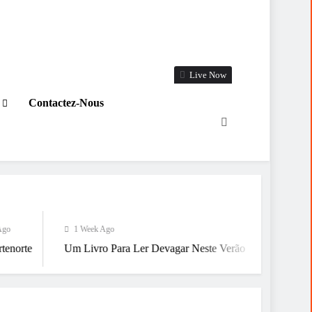
Live Now
Contactez-Nous
1 Week Ago
1 Week Ago
Um Livro Para Ler Devagar Neste Verão
Já Estamos A Chegar 