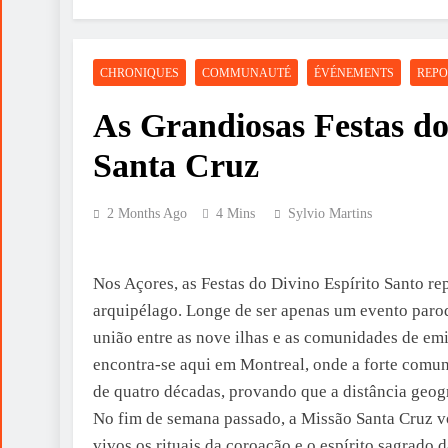
CHRONIQUES
COMMUNAUTÉ
ÉVÉNEMENTS
REPO
As Grandiosas Festas do
Santa Cruz
2 Months Ago
4 Mins
Sylvio Martins
Nos Açores, as Festas do Divino Espírito Santo re
arquipélago. Longe de ser apenas um evento paroqu
união entre as nove ilhas e as comunidades de e
encontra-se aqui em Montreal, onde a forte comu
de quatro décadas, provando que a distância geogr
No fim de semana passado, a Missão Santa Cruz vol
vivos os rituais da coroação e o espírito sagrado d