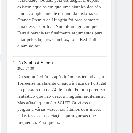
velocidade. Outras, pela estratégia. E depois
existem aquelas em que uma simples decisão
muda completamente o rumo da história. O
Grande Prémio da Hungria foi precisamente
uma dessas corridas.Num domingo em que a
Ferrari parecia ter finalmente argumentos para
lutar pelos lugares cimeiros, foi a Red Bull
quem voltou...
Do Sonho à Vitória
2026-07-30
Do sonho à vitória, após inúmeras tentativas, o
Torreense finalmente chegou à Taça de Portugal
no passado dia de 24 de maio. Foi um percurso
fantástico que não deixou ninguém indiferente.
Mas afinal, quem é o SCUT? Ouvi essa
pergunta várias vezes nos últimos dois meses,
pelas festas e associações portuguesas que
frequentei. Para quem...