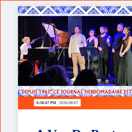
Skip
to
content
Ferrari rendida à estratégia de Verstappen
6:38:48 PM
2026-08-07