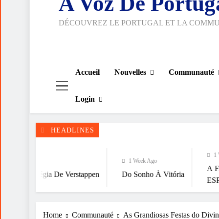
A Voz De Portug
DÉCOUVREZ LE PORTUGAL ET LA COMM
Accueil
Nouvelles
Communauté
Login
HEADLINES
1 Week Ago
1 Week Ago
A FALÁCIA DA
gia De Verstappen
Do Sonho À Vitória
ESPIRITUALID
Home
Communauté
As Grandiosas Festas do Divin