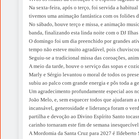
Na sexta-feira, após o terço, foi servida a habitu
tivemos uma animação fantástica com os foliões d
No sábado, houve terço e missa, e animação music
banda, finalizando esta linda noite com o DJ Ilha
O domingo foi um dia preenchido por grandes ativi
tempo não esteve muito agradável, pois chuviscou
Seguiu-se a tradicional missa das coroações, ani
A meio da tarde, houve o serviço das sopas e cozi
Marly e Sérgio levantou o moral de todos os pres
subiu ao palco com grande energia e pôs toda a ge
Um agradecimento profundamente especial aos no
João Melo, e, sem esquecer todos que ajudaram a r
incansável, generosidade e liderança foram o verd
partilha e devoção ao Divino Espírito Santo tocas
carinho tornaram este fim de semana inesquecíve
A Mordomia da Santa Cruz para 2027 é Ildeberto Si