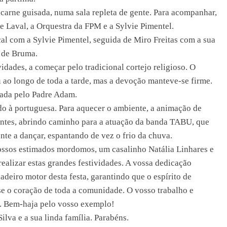
al carne guisada, numa sala repleta de gente. Para acompanhar,
e Laval, a Orquestra da FPM e a Sylvie Pimentel.
al com a Sylvie Pimentel, seguida de Miro Freitas com a sua
s de Bruma.
dades, a começar pelo tradicional cortejo religioso. O
 ao longo de toda a tarde, mas a devoção manteve-se firme.
mada pelo Padre Adam.
do à portuguesa. Para aquecer o ambiente, a animação de
entes, abrindo caminho para a atuação da banda TABU, que
nte a dançar, espantando de vez o frio da chuva.
ssos estimados mordomos, um casalinho Natália Linhares e
ealizar estas grandes festividades. A vossa dedicação
adeiro motor desta festa, garantindo que o espírito de
se o coração de toda a comunidade. O vosso trabalho e
l. Bem-haja pelo vosso exemplo!
lva e a sua linda família. Parabéns.