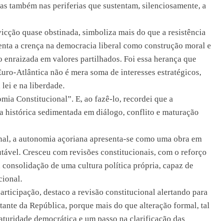
as também nas periferias que sustentam, silenciosamente, a
icção quase obstinada, simboliza mais do que a resistência
enta a crença na democracia liberal como construção moral e
do enraizada em valores partilhados. Foi essa herança que
Euro-Atlântica não é mera soma de interesses estratégicos,
ei e na liberdade.
ia Constitucional”. E, ao fazê-lo, recordei que a
a histórica sedimentada em diálogo, conflito e maturação
nal, a autonomia açoriana apresenta-se como uma obra em
tável. Cresceu com revisões constitucionais, com o reforço
 consolidação de uma cultura política própria, capaz de
cional.
ticipação, destaco a revisão constitucional alertando para
tante da República, porque mais do que alteração formal, tal
maturidade democrática e um passo na clarificação das