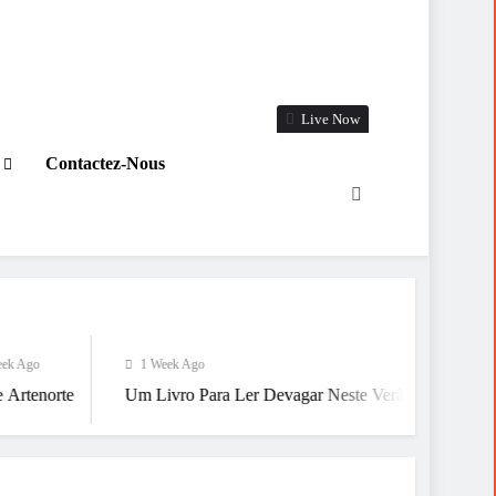
Live Now
Contactez-Nous
1 Week Ago
1 Week Ago
Um Livro Para Ler Devagar Neste Verão
Já Estamos A Chegar 