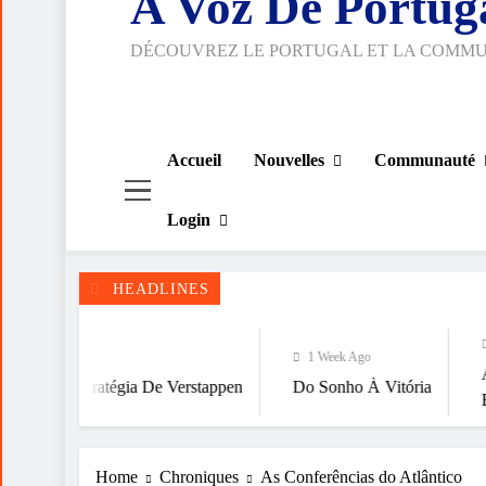
A Voz De Portug
DÉCOUVREZ LE PORTUGAL ET LA COMM
Accueil
Nouvelles
Communauté
Login
HEADLINES
1 Week Ago
1 Week Ago
A FALÁCIA DA
gia De Verstappen
Do Sonho À Vitória
ESPIRITUALID
Home
Chroniques
As Conferências do Atlântico