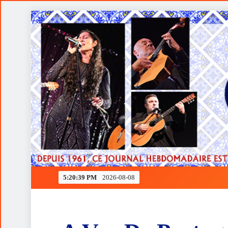
Skip
to
content
Ferrari rendida à estratégia de Verstappen
5:20:40 PM
2026-08-08