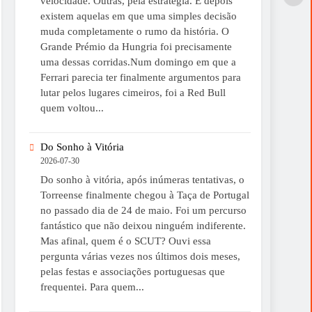
velocidade. Outras, pela estratégia. E depois
existem aquelas em que uma simples decisão
muda completamente o rumo da história. O
Grande Prémio da Hungria foi precisamente
uma dessas corridas.Num domingo em que a
Ferrari parecia ter finalmente argumentos para
lutar pelos lugares cimeiros, foi a Red Bull
quem voltou...
Do Sonho à Vitória
2026-07-30
Do sonho à vitória, após inúmeras tentativas, o
Torreense finalmente chegou à Taça de Portugal
no passado dia de 24 de maio. Foi um percurso
fantástico que não deixou ninguém indiferente.
Mas afinal, quem é o SCUT? Ouvi essa
pergunta várias vezes nos últimos dois meses,
pelas festas e associações portuguesas que
frequentei. Para quem...