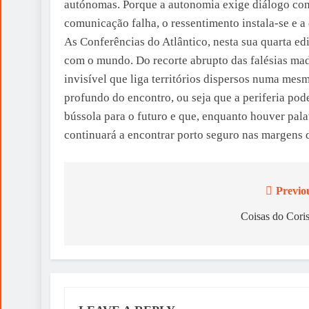
autónomas. Porque a autonomia exige diálogo const
comunicação falha, o ressentimento instala-se e a 
As Conferências do Atlântico, nesta sua quarta e
com o mundo. Do recorte abrupto das falésias mad
invisível que liga territórios dispersos numa mes
profundo do encontro, ou seja que a periferia po
bússola para o futuro e que, enquanto houver pal
continuará a encontrar porto seguro nas margens d
Previo
Post
navigation
Coisas do Cori