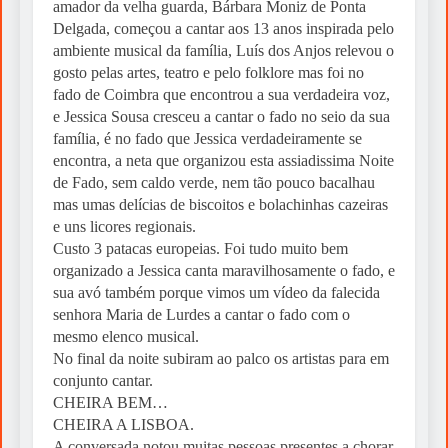
amador da velha guarda, Bárbara Moniz de Ponta
Delgada, começou a cantar aos 13 anos inspirada pelo
ambiente musical da família, Luís dos Anjos relevou o
gosto pelas artes, teatro e pelo folklore mas foi no
fado de Coimbra que encontrou a sua verdadeira voz,
e Jessica Sousa cresceu a cantar o fado no seio da sua
família, é no fado que Jessica verdadeiramente se
encontra, a neta que organizou esta assiadissima Noite
de Fado, sem caldo verde, nem tão pouco bacalhau
mas umas delícias de biscoitos e bolachinhas cazeiras
e uns licores regionais.
Custo 3 patacas europeias. Foi tudo muito bem
organizado a Jessica canta maravilhosamente o fado, e
sua avó também porque vimos um vídeo da falecida
senhora Maria de Lurdes a cantar o fado com o
mesmo elenco musical.
No final da noite subiram ao palco os artistas para em
conjunto cantar.
CHEIRA BEM…
CHEIRA A LISBOA.
A conversada notou muitas pessoas presentes a chorar