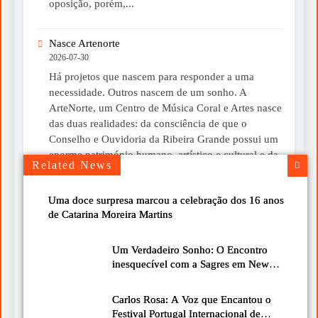
oposição, porém,...
Nasce Artenorte
2026-07-30
Há projetos que nascem para responder a uma
necessidade. Outros nascem de um sonho. A
ArteNorte, um Centro de Música Coral e Artes nasce
das duas realidades: da consciência de que o
Conselho e Ouvidoria da Ribeira Grande possui um
enorme património humano, artístico e cultural e da
Related News
convicção de que esse património merece ser...
Uma doce surpresa marcou a celebração dos 16 anos
Um livro para ler devagar neste verão
de Catarina Moreira Martins
2026-07-30
Chegou-me às mãos o livro “A Mística do Instante”,
Um Verdadeiro Sonho: O Encontro
do Cardeal José Tolentino Mendonça, uma obra que
inesquecível com a Sagres em New
nos convida a olhar para a vida com mais calma e
Bedford
mais atenção. É de leitura simples, bonita e cheia de
Carlos Rosa: A Voz que Encantou o
ideias que podem fazer diferença no nosso dia a dia.
Festival Portugal Internacional de