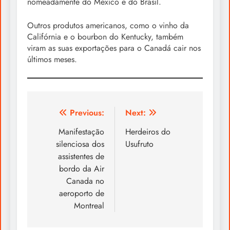
nomeadamente do México e do Brasil.
Outros produtos americanos, como o vinho da
Califórnia e o bourbon do Kentucky, também
viram as suas exportações para o Canadá cair nos
últimos meses.
Post
Previous:
Next:
navigation
Manifestação
Herdeiros do
silenciosa dos
Usufruto
assistentes de
bordo da Air
Canada no
aeroporto de
Montreal