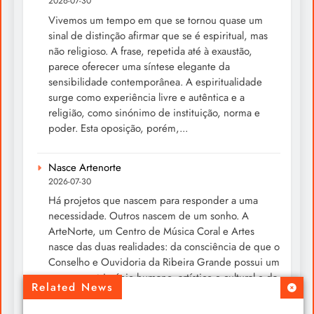
2026-07-30
Vivemos um tempo em que se tornou quase um
sinal de distinção afirmar que se é espiritual, mas
não religioso. A frase, repetida até à exaustão,
parece oferecer uma síntese elegante da
sensibilidade contemporânea. A espiritualidade
surge como experiência livre e autêntica e a
religião, como sinónimo de instituição, norma e
poder. Esta oposição, porém,...
Nasce Artenorte
2026-07-30
Há projetos que nascem para responder a uma
necessidade. Outros nascem de um sonho. A
ArteNorte, um Centro de Música Coral e Artes
nasce das duas realidades: da consciência de que o
Conselho e Ouvidoria da Ribeira Grande possui um
enorme património humano, artístico e cultural e da
Related News
convicção de que esse património merece ser...