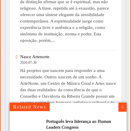
de distinção afirmar que se é espiritual, mas não
religioso. A frase, repetida até à exaustão, parece
oferecer uma síntese elegante da sensibilidade
contemporânea. A espiritualidade surge como
experiência livre e autêntica e a religião, como
sinónimo de instituição, norma e poder. Esta
oposição, porém,...
Nasce Artenorte
2026-07-30
Há projetos que nascem para responder a uma
necessidade. Outros nascem de um sonho. A
ArteNorte, um Centro de Música Coral e Artes nasce
das duas realidades: da consciência de que o
Conselho e Ouvidoria da Ribeira Grande possui um
enorme património humano, artístico e cultural e da
Related News
convicção de que esse património merece ser...
Português leva liderança ao Human
Um livro para ler devagar neste verão
Leaders Congress