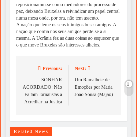
reposicionaram-se como mediadores do processo de
paz, deixando Bruxelas a reivindicar um papel central
numa mesa onde, por ora, não tem assento.
A nação que teme os seus inimigos busca amigos. A
nação que confia nos seus amigos perde-se a si
mesma. A Ucrânia fez as duas coisas ao esquecer que
o que move Bruxelas são interesses alheios.
Previous:
Next:
Post
navigation
SONHAR
Um Ramalhete de
ACORDADO: Não
Emoções por Maria
Faltam Jornalistas a
João Sousa (Majão)
Acreditar na Justiça
Related News