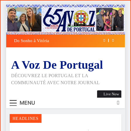
Skip
to
content
en
Do Sonho à Vitória
A FALÁCIA DA
ESPIRITUALID
A Voz De Portugal
DÉCOUVREZ LE PORTUGAL ET LA
COMMUNAUTÉ AVEC NOTRE JOURNAL
Live Now
MENU
HEADLINES