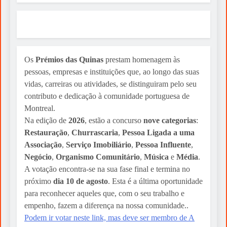
Sylvio Martins
2 weeks ago
Os
Prémios das Quinas
prestam homenagem às
pessoas, empresas e instituições que, ao longo das suas
vidas, carreiras ou atividades, se distinguiram pelo seu
contributo e dedicação à comunidade portuguesa de
Montreal.
Na edição de
2026
, estão a concurso
nove categorias
:
Restauração
,
Churrascaria
,
Pessoa Ligada a uma
Associação
,
Serviço Imobiliário
,
Pessoa Influente
,
Negócio
,
Organismo Comunitário
,
Música
e
Média
.
A votação encontra-se na sua fase final e termina no
próximo
dia 10 de agosto
. Esta é a última oportunidade
para reconhecer aqueles que, com o seu trabalho e
empenho, fazem a diferença na nossa comunidade..
Podem ir votar neste link, mas deve ser membro de A