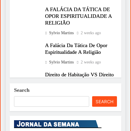
A FALÁCIA DA TÁTICA DE
OPOR ESPIRITUALIDADE A
RELIGIÃO
Sylvio Martins
2 weeks ago
A Falácia Da Tática De Opor
Espiritualidade A Religião
Sylvio Martins
2 weeks ago
Direito de Habitação VS Direito
de Propriedade: O que
prevalece?
Search
Sylvio Martins
2 weeks ago
SEARCH
INESQUECÍVEL
ENTREVISTA: Uma Fabulosa
Entrevista Ao General Agostinho
Costa