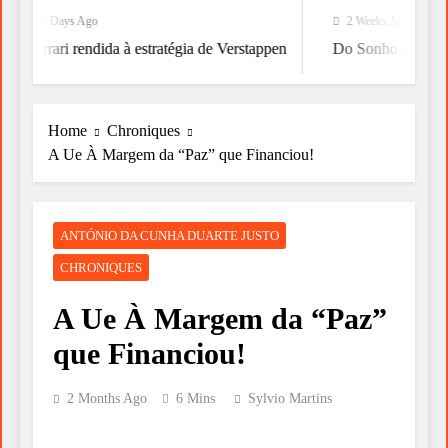
7 Days Ago
2 Weeks Ago
Ferrari rendida à estratégia de Verstappen
Do Sonho à Vitória
Home
Chroniques
A Ue À Margem da “Paz” que Financiou!
ANTÓNIO DA CUNHA DUARTE JUSTO
CHRONIQUES
A Ue À Margem da “Paz”
que Financiou!
2 Months Ago
6 Mins
Sylvio Martins